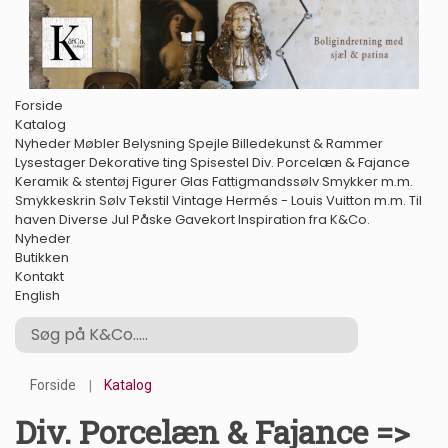
Forside
Katalog
Nyheder
Møbler
Belysning
Spejle
Billedekunst & Rammer
Lysestager
Dekorative ting
Spisestel
Div. Porcelæn & Fajance
Keramik & stentøj
Figurer
Glas
Fattigmandssølv
Smykker m.m.
Smykkeskrin
Sølv
Tekstil
Vintage Hermés - Louis Vuitton m.m.
Til
haven
Diverse
Jul
Påske
Gavekort
Inspiration fra K&Co.
Nyheder
Butikken
Kontakt
English
Forside
Katalog
Div. Porcelæn & Fajance =>