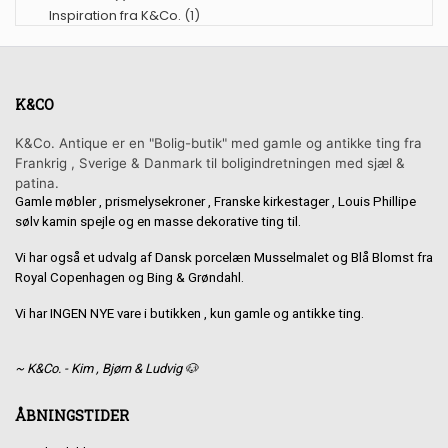
Inspiration fra K&Co.
(1)
K&CO
K&Co. Antique er en "Bolig-butik" med gamle og antikke ting fra
Frankrig , Sverige & Danmark til boligindretningen med sjæl &
patina.
Gamle møbler , prismelysekroner , Franske kirkestager , Louis Phillipe
sølv kamin spejle og en masse dekorative ting til.
Vi har også et udvalg af Dansk porcelæn Musselmalet og Blå Blomst fra
Royal Copenhagen og Bing & Grøndahl.
Vi har INGEN NYE vare i butikken , kun gamle og antikke ting.
~ K&Co. - Kim , Bjørn & Ludvig 🐶
ÅBNINGSTIDER