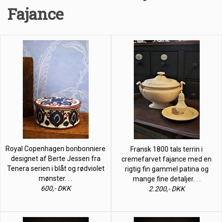
Fajance
Royal Copenhagen bonbonniere
Fransk 1800 tals terrin i
designet af Berte Jessen fra
cremefarvet fajance med en
Tenera serien i blåt og rødviolet
rigtig fin gammel patina og
mønster. . .
mange fine detaljer. . .
600,- DKK
2.200,- DKK