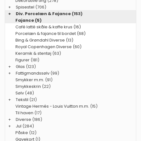
Dekorative ting
(278)
+
Spisestel
(706)
+
Div. Porcelæn & Fajance
(153)
Fajance (5)
Café latté skåle & kaffe krus (16)
Porcelæn & fajance til bordet (68)
Bing & Grøndahl Diverse (13)
Royal Copenhagen Diverse (60)
Keramik & stentøj
(63)
Figurer
(181)
+
Glas
(123)
+
Fattigmandssølv
(99)
Smykker m.m.
(91)
Smykkeskrin
(22)
Sølv
(48)
+
Tekstil
(21)
Vintage Hermés - Louis Vuitton m.m.
(15)
Til haven
(17)
+
Diverse
(186)
+
Jul
(284)
Påske
(12)
Gavekort
(1)