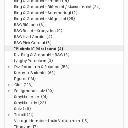
Bing & Grøndahl - Empire (14)
Bing & Grøndahl - Blåmalet / Musselmalet (24)
Bing & Grøndahl - Sommerfugl (2)
Bing & Grøndahl - Måge stel (25)
B&G Blå tone (6)
B&G Relief - Kronjyden (9)
B&G Hvid Cordial (4)
B&G Pink Cordial (5)
"Picknick" Rörstrand (2)
Div. Bing & Grøndahl - B&G (8)
Lyngby Porcelæn (3)
+
Div. Porcelæn & Fajance
(153)
Keramik & stentøj
(63)
Figurer
(181)
+
Glas
(123)
+
Fattigmandssølv
(99)
Smykker m.m.
(91)
Smykkeskrin
(22)
Sølv
(48)
+
Tekstil
(21)
Vintage Hermés - Louis Vuitton m.m.
(15)
Til haven
(17)