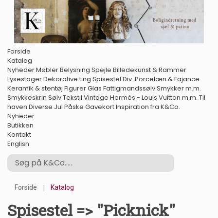
Forside
Katalog
Nyheder
Møbler
Belysning
Spejle
Billedekunst & Rammer
Lysestager
Dekorative ting
Spisestel
Div. Porcelæn & Fajance
Keramik & stentøj
Figurer
Glas
Fattigmandssølv
Smykker m.m.
Smykkeskrin
Sølv
Tekstil
Vintage Hermés - Louis Vuitton m.m.
Til
haven
Diverse
Jul
Påske
Gavekort
Inspiration fra K&Co.
Nyheder
Butikken
Kontakt
English
Forside
Katalog
Spisestel => "Picknick"