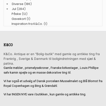
+
Diverse
(186)
+
Jul
(284)
Påske
(12)
Gavekort
(1)
Inspiration fra K&Co.
(1)
K&CO
K&Co. Antique er en "Bolig-butik" med gamle og antikke ting fra
Frankrig , Sverige & Danmark til boligindretningen med sjæl &
patina.
Gamle møbler , prismelysekroner , Franske kirkestager , Louis Phillipe
sølv kamin spejle og en masse dekorative ting til.
Vi har også et udvalg af Dansk porcelæn Musselmalet og Blå Blomst fra
Royal Copenhagen og Bing & Grøndahl.
Vi har INGEN NYE vare i butikken , kun gamle og antikke ting.