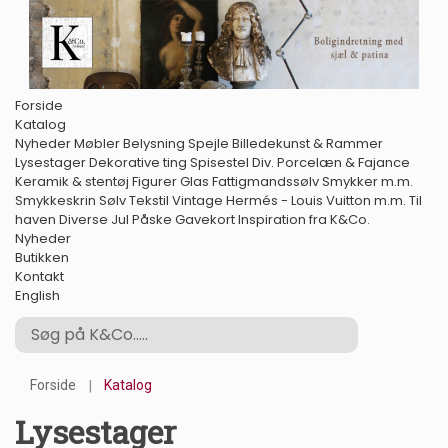
Forside
Katalog
Nyheder
Møbler
Belysning
Spejle
Billedekunst & Rammer
Lysestager
Dekorative ting
Spisestel
Div. Porcelæn & Fajance
Keramik & stentøj
Figurer
Glas
Fattigmandssølv
Smykker m.m.
Smykkeskrin
Sølv
Tekstil
Vintage Hermés - Louis Vuitton m.m.
Til
haven
Diverse
Jul
Påske
Gavekort
Inspiration fra K&Co.
Nyheder
Butikken
Kontakt
English
Forside
Katalog
Lysestager