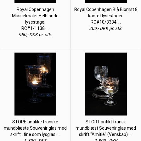
Royal Copenhagen
Royal Copenhagen Blå Blomst 8
Musselmalet Helblonde
kantet lysestager.
lysestage.
RC#10/3334. . .
RC#1/1138. . .
200,- DKK pr. stk.
950,- DKK pr. stk.
STORE antikke franske
STORT antikt fransk
mundblæste Souvenir glas med
mundblæst Souvenir glas med
skrift , fine som lysglas. . .
skrift "Amitié" (Venskab). . .
1.800,- DKK
1.800,- DKK