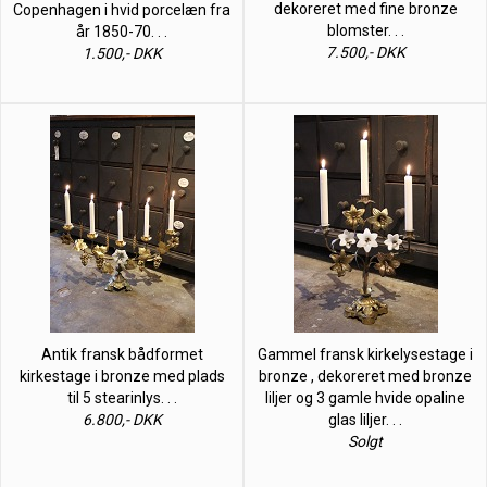
dekoreret med fine bronze
Copenhagen i hvid porcelæn fra
blomster. . .
år 1850-70. . .
7.500,- DKK
1.500,- DKK
Antik fransk bådformet
Gammel fransk kirkelysestage i
kirkestage i bronze med plads
bronze , dekoreret med bronze
til 5 stearinlys. . .
liljer og 3 gamle hvide opaline
6.800,- DKK
glas liljer. . .
Solgt