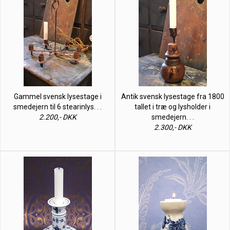
Gammel svensk lysestage i
Antik svensk lysestage fra 1800
smedejern til 6 stearinlys. . .
tallet i træ og lysholder i
2.200,- DKK
smedejern. . .
2.300,- DKK