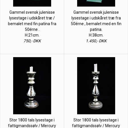
Gammel svensk julenisse
Gammel svensk julenisse
lysestage i udskåret træ /
lysestage i udskåret træ fra
bemalet med fin patina fra
50érne , bemalet med en fin
50érne .
patina.
H:21cm.
H:38cm.
750,- DKK
1.450,- DKK
Stor 1800 tals lysestage i
Stor 1800 tals lysestage i
fattigmandssølv / Mercury
fattigmandssølv / Mercury