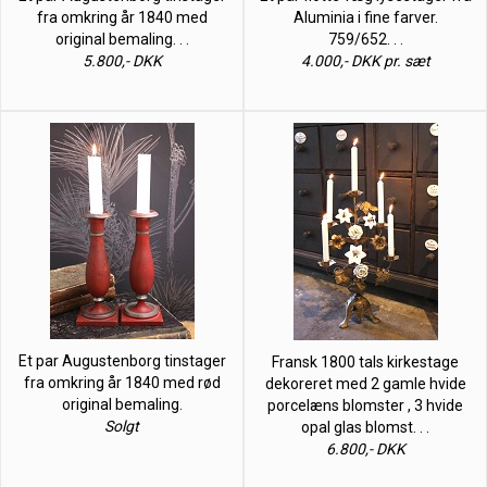
fra omkring år 1840 med
Aluminia i fine farver.
original bemaling. . .
759/652. . .
5.800,- DKK
4.000,- DKK pr. sæt
Et par Augustenborg tinstager
Fransk 1800 tals kirkestage
fra omkring år 1840 med rød
dekoreret med 2 gamle hvide
original bemaling.
porcelæns blomster , 3 hvide
Solgt
opal glas blomst. . .
6.800,- DKK