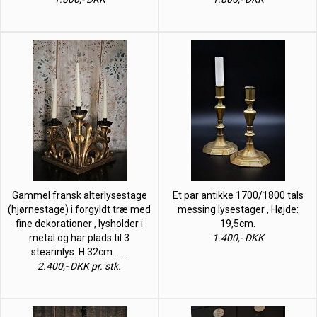
Gammel fransk alterlysestage
Et par antikke 1700/1800 tals
(hjørnestage) i forgyldt træ med
messing lysestager , Højde:
fine dekorationer , lysholder i
19,5cm.
metal og har plads til 3
1.400,- DKK
stearinlys. H:32cm. . . .
2.400,- DKK pr. stk.