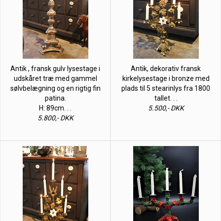
Antik , fransk gulv lysestage i
Antik, dekorativ fransk
udskåret træ med gammel
kirkelysestage i bronze med
sølvbelægning og en rigtig fin
plads til 5 stearinlys fra 1800
patina.
tallet. . .
H: 89cm. . .
5.500,- DKK
5.800,- DKK