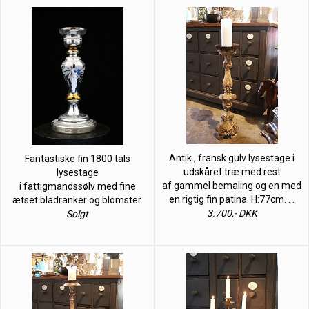
Antik , fransk gulv lysestage i
Fantastiske fin 1800 tals
udskåret træ med rest
lysestage
af gammel bemaling og en med
i fattigmandssølv med fine
en rigtig fin patina. H:77cm. . .
ætset bladranker og blomster.
3.700,- DKK
Solgt