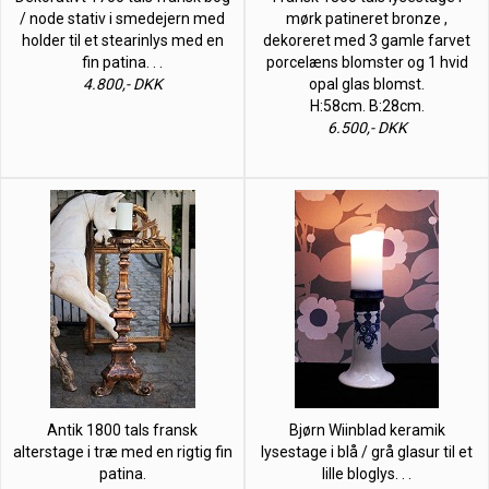
/ node stativ i smedejern med
mørk patineret bronze ,
holder til et stearinlys med en
dekoreret med 3 gamle farvet
fin patina. . .
porcelæns blomster og 1 hvid
4.800,- DKK
opal glas blomst.
H:58cm. B:28cm.
6.500,- DKK
Antik 1800 tals fransk
Bjørn Wiinblad keramik
alterstage i træ med en rigtig fin
lysestage i blå / grå glasur til et
patina.
lille bloglys. . .