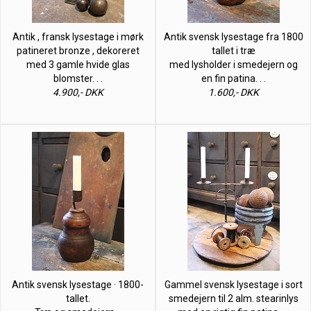
Antik , fransk lysestage i mørk
Antik svensk lysestage fra 1800
patineret bronze , dekoreret
tallet i træ
med 3 gamle hvide glas
med lysholder i smedejern og
blomster. . .
en fin patina. . .
4.900,- DKK
1.600,- DKK
Antik svensk lysestage · 1800-
Gammel svensk lysestage i sort
tallet.
smedejern til 2 alm. stearinlys