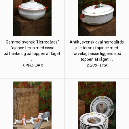
Gammel svensk "Herregårds"
Antik , svensk oval herregårds
fajance terrin med nisse
jule terrin i fajance med
på hanke og på toppen af låget.
farvelagt nisse liggende på
. .
toppen af låget. . .
1.400,- DKK
2.200,- DKK