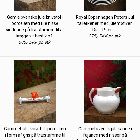
Gamle svenske jule knivstol i
Royal Copenhagen Peters Jul
porcelæn med lille nisse
tallerkener med julemotiver.
siddende på træstamme til at
Dia. :19cm. . .
lægge sit bestik på.
275,- DKK pr. stk.
600,- DKK pr. stk.
Gammel jule knivstol i porcelæn
Gammel svensk julekande i
i form af gris på træstamme til
fajance med nisser på