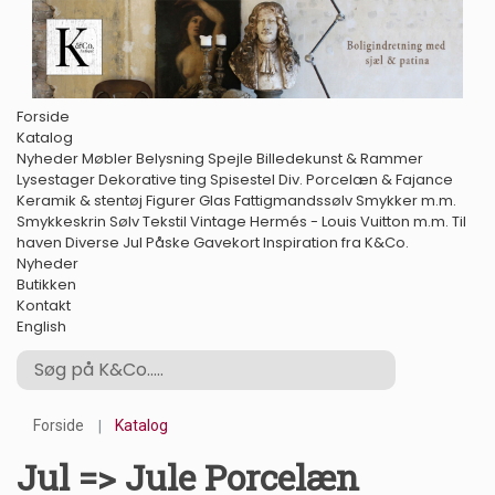
Forside
Katalog
Nyheder
Møbler
Belysning
Spejle
Billedekunst & Rammer
Lysestager
Dekorative ting
Spisestel
Div. Porcelæn & Fajance
Keramik & stentøj
Figurer
Glas
Fattigmandssølv
Smykker m.m.
Smykkeskrin
Sølv
Tekstil
Vintage Hermés - Louis Vuitton m.m.
Til
haven
Diverse
Jul
Påske
Gavekort
Inspiration fra K&Co.
Nyheder
Butikken
Kontakt
English
Forside
Katalog
Jul => Jule Porcelæn