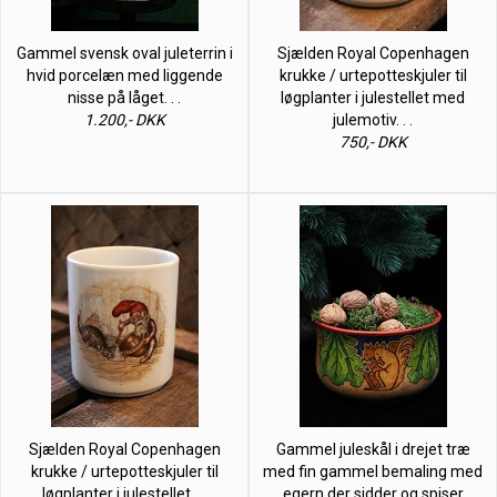
Gammel svensk oval juleterrin i
Sjælden Royal Copenhagen
hvid porcelæn med liggende
krukke / urtepotteskjuler til
nisse på låget. . .
løgplanter i julestellet med
1.200,- DKK
julemotiv. . .
750,- DKK
Sjælden Royal Copenhagen
Gammel juleskål i drejet træ
krukke / urtepotteskjuler til
med fin gammel bemaling med
løgplanter i julestellet. . .
egern der sidder og spiser