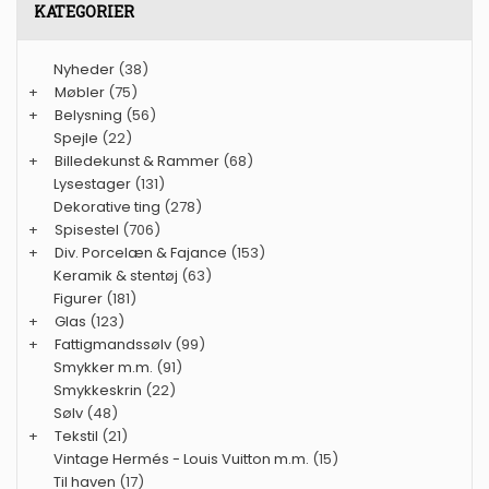
KATEGORIER
Nyheder
(38)
+
Møbler
(75)
+
Belysning
(56)
Spejle
(22)
+
Billedekunst & Rammer
(68)
Lysestager
(131)
Dekorative ting
(278)
+
Spisestel
(706)
+
Div. Porcelæn & Fajance
(153)
Keramik & stentøj
(63)
Figurer
(181)
+
Glas
(123)
+
Fattigmandssølv
(99)
Smykker m.m.
(91)
Smykkeskrin
(22)
Sølv
(48)
+
Tekstil
(21)
Vintage Hermés - Louis Vuitton m.m.
(15)
Til haven
(17)