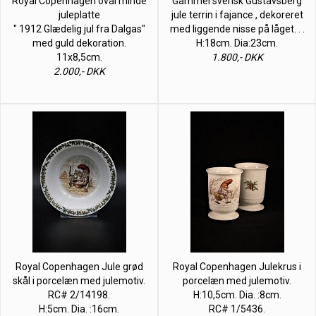
Royal Copenhagen oval minde
Gammel svensk Gustavsberg
juleplatte
jule terrin i fajance , dekoreret
" 1912 Glædelig jul fra Dalgas"
med liggende nisse på låget. . .
med guld dekoration.
H:18cm. Dia:23cm.
11x8,5cm.
1.800,- DKK
2.000,- DKK
Royal Copenhagen Jule grød
Royal Copenhagen Julekrus i
skål i porcelæn med julemotiv.
porcelæn med julemotiv.
RC# 2/14198.
H:10,5cm. Dia. :8cm.
H:5cm. Dia. :16cm.
RC# 1/5436.