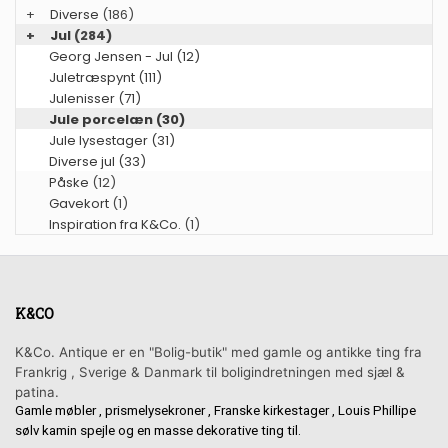
+
Diverse
(186)
+
Jul
(284)
Georg Jensen - Jul (12)
Juletræspynt (111)
Julenisser (71)
Jule porcelæn (30)
Jule lysestager (31)
Diverse jul (33)
Påske
(12)
Gavekort
(1)
Inspiration fra K&Co.
(1)
K&CO
K&Co. Antique er en "Bolig-butik" med gamle og antikke ting fra
Frankrig , Sverige & Danmark til boligindretningen med sjæl &
patina.
Gamle møbler , prismelysekroner , Franske kirkestager , Louis Phillipe
sølv kamin spejle og en masse dekorative ting til.