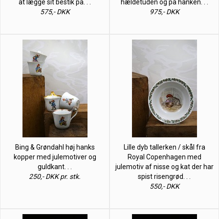
at lægge sit bestik på. . .
hældetuden og på hanken. . .
575,- DKK
975,- DKK
Bing & Grøndahl høj hanks
Lille dyb tallerken / skål fra
kopper med julemotiver og
Royal Copenhagen med
guldkant. . .
julemotiv af nisse og kat der har
250,- DKK pr. stk.
spist risengrød. . .
550,- DKK