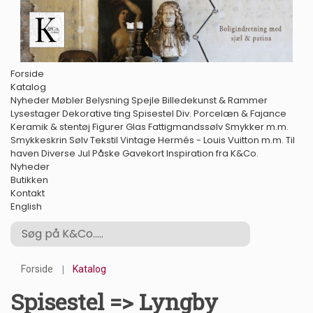
Forside
Katalog
Nyheder
Møbler
Belysning
Spejle
Billedekunst & Rammer
Lysestager
Dekorative ting
Spisestel
Div. Porcelæn & Fajance
Keramik & stentøj
Figurer
Glas
Fattigmandssølv
Smykker m.m.
Smykkeskrin
Sølv
Tekstil
Vintage Hermés - Louis Vuitton m.m.
Til
haven
Diverse
Jul
Påske
Gavekort
Inspiration fra K&Co.
Nyheder
Butikken
Kontakt
English
Forside
Katalog
Spisestel => Lyngby