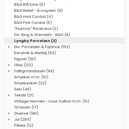
B&G Blå tone (6)
B&G Relief - Kronjyden (9)
B&G Hvid Cordial (4)
B&G Pink Cordial (5)
"Picknick" Rörstrand (2)
Div. Bing & Grøndahl - B&G (8)
Lyngby Porcelæn (3)
+
Div. Porcelæn & Fajance
(153)
Keramik & stentøj
(63)
Figurer
(181)
+
Glas
(123)
+
Fattigmandssølv
(99)
Smykker m.m.
(91)
Smykkeskrin
(22)
Sølv
(48)
+
Tekstil
(21)
Vintage Hermés - Louis Vuitton m.m.
(15)
Til haven
(17)
+
Diverse
(186)
+
Jul
(284)
Påske
(12)