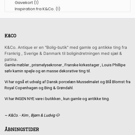
Gavekort
(1)
Inspiration fra K&Co.
(1)
K&CO
K&Co. Antique er en "Bolig-butik" med gamle og antikke ting fra
Frankrig , Sverige & Danmark til boligindretningen med sjæl &
patina.
Gamle møbler , prismelysekroner , Franske kirkestager , Louis Phillipe
sølv kamin spejle og en masse dekorative ting til.
Vi har også et udvalg af Dansk porcelæn Musselmalet og Blå Blomst fra
Royal Copenhagen og Bing & Grøndahl.
Vi har INGEN NYE vare i butikken , kun gamle og antikke ting.
~ K&Co. - Kim , Bjørn & Ludvig 🐶
ÅBNINGSTIDER