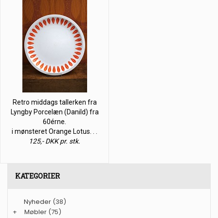
Retro middags tallerken fra
Lyngby Porcelæn (Danild) fra
60érne.
i mønsteret Orange Lotus. . .
125,- DKK pr. stk.
KATEGORIER
Nyheder
(38)
+
Møbler
(75)