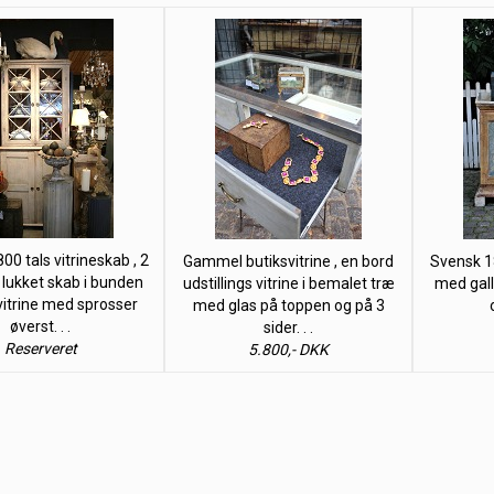
0 tals vitrineskab , 2
Gammel butiksvitrine , en bord
Svensk 1
 lukket skab i bunden
udstillings vitrine i bemalet træ
med gall
vitrine med sprosser
med glas på toppen og på 3
øverst. . .
sider. . .
Reserveret
5.800,- DKK