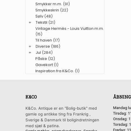
Smykker m.m.
(91)
Smykkeskrin
(22)
Sølv
(48)
+
Tekstil
(21)
Vintage Hermés - Louis Vuitton m.m.
(15)
Til haven
(17)
+
Diverse
(186)
+
Jul
(284)
Påske
(12)
Gavekort
(1)
Inspiration fra K&Co.
(1)
K&CO
ÅBNING
Mandag lu
K&Co. Antique er en "Bolig-butik" med
Tirsdag: 1
gamle og antikke ting fra Frankrig ,
Onsdag: 1
Sverige & Danmark til boligindretningen
Torsdag: 1
med sjæl & patina.
Fredag: 11