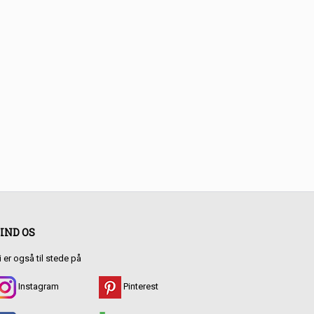
IND OS
i er også til stede på
Instagram
Pinterest