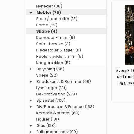
Nyheder
(38)
+
Møbler
(75)
Stole / taburetter (13)
Borde (29)
Skabe (4)
Komoder - m.m. (5)
Sofa - bænke (3)
Piedestaler & søjler (11)
Reoler , hylder , m.m. (5)
Knagerækker (5)
+
Belysning
(56)
Svensk 180
Spejle
(22)
delt med
+
Billedekunst & Rammer
(68)
og glas 
Lysestager
(131)
Dekorative ting
(278)
+
Spisestel
(706)
+
Div. Porcelæn & Fajance
(153)
Keramik & stentøj
(63)
Figurer
(181)
+
Glas
(123)
+
Fattigmandssølv
(99)