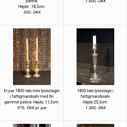
patina.
1.600,- DKK
Højde : 18,5cm.
550,- DKK
Et par 1800 tals mini lysestager
1800 tals lysestage i
i fattigmandsølv med fin
fattigmandssølv
gammel patina. Højde: 11,5cm.
Højde:25,5cm.
975,- DKK pr. par
1.500,- DKK