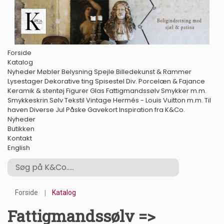
Forside
Katalog
Nyheder
Møbler
Belysning
Spejle
Billedekunst & Rammer
Lysestager
Dekorative ting
Spisestel
Div. Porcelæn & Fajance
Keramik & stentøj
Figurer
Glas
Fattigmandssølv
Smykker m.m.
Smykkeskrin
Sølv
Tekstil
Vintage Hermés - Louis Vuitton m.m.
Til
haven
Diverse
Jul
Påske
Gavekort
Inspiration fra K&Co.
Nyheder
Butikken
Kontakt
English
Forside
Katalog
Fattigmandssølv =>