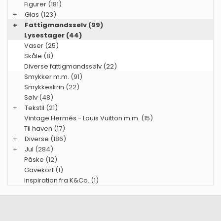
Figurer
(181)
+
Glas
(123)
+
Fattigmandssølv
(99)
Lysestager (44)
Vaser (25)
Skåle (8)
Diverse fattigmandssølv (22)
Smykker m.m.
(91)
Smykkeskrin
(22)
Sølv
(48)
+
Tekstil
(21)
Vintage Hermés - Louis Vuitton m.m.
(15)
Til haven
(17)
+
Diverse
(186)
+
Jul
(284)
Påske
(12)
Gavekort
(1)
Inspiration fra K&Co.
(1)