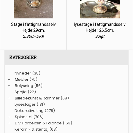
Stage i fattigmandssølv
lysestage i fattigmandssølv
Højde:29cm.
Højde : 26,5cm.
2.300,- DKK
Solgt
KATEGORIER
Nyheder
(38)
+
Møbler
(75)
+
Belysning
(56)
Spejle
(22)
+
Billedekunst & Rammer
(68)
Lysestager
(131)
Dekorative ting
(278)
+
Spisestel
(706)
+
Div. Porcelæn & Fajance
(153)
Keramik & stentøj
(63)