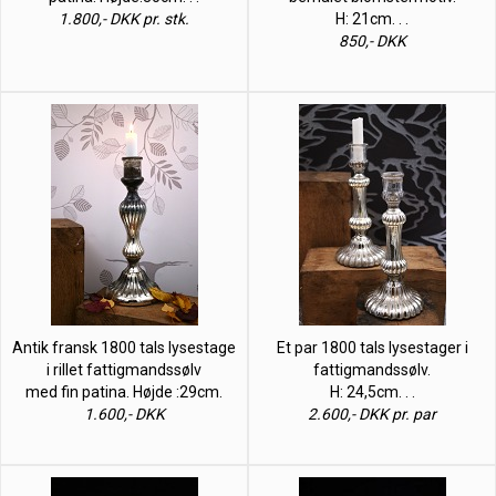
1.800,- DKK pr. stk.
H: 21cm. . .
850,- DKK
Antik fransk 1800 tals lysestage
Et par 1800 tals lysestager i
i rillet fattigmandssølv
fattigmandssølv.
med fin patina. Højde :29cm.
H: 24,5cm. . .
1.600,- DKK
2.600,- DKK pr. par