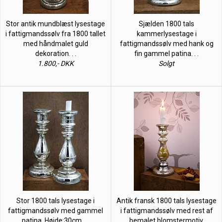
Stor antik mundblæst lysestage
Sjælden 1800 tals
i fattigmandssølv fra 1800 tallet
kammerlysestage i
med håndmalet guld
fattigmandssølv med hank og
dekoration. . .
fin gammel patina. . .
1.800,- DKK
Solgt
Stor 1800 tals lysestage i
Antik fransk 1800 tals lysestage
fattigmandssølv med gammel
i fattigmandssølv med rest af
patina. Højde:30cm. . .
bemalet blomstermotiv.