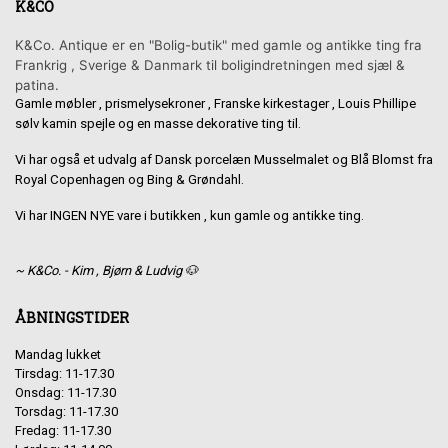
K&CO
K&Co. Antique er en "Bolig-butik" med gamle og antikke ting fra
Frankrig , Sverige & Danmark til boligindretningen med sjæl &
patina.
Gamle møbler , prismelysekroner , Franske kirkestager , Louis Phillipe
sølv kamin spejle og en masse dekorative ting til.
Vi har også et udvalg af Dansk porcelæn Musselmalet og Blå Blomst fra
Royal Copenhagen og Bing & Grøndahl.
Vi har INGEN NYE vare i butikken , kun gamle og antikke ting.
~ K&Co. - Kim , Bjørn & Ludvig 🐶
ÅBNINGSTIDER
Mandag lukket
Tirsdag: 11-17.30
Onsdag: 11-17.30
Torsdag: 11-17.30
Fredag: 11-17.30