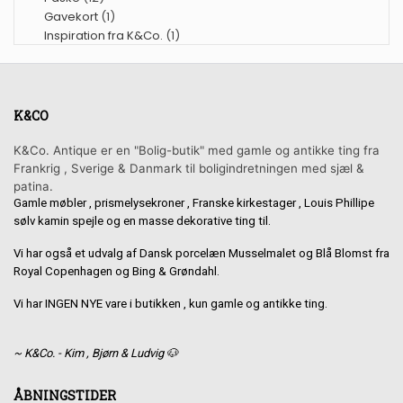
Gavekort
(1)
Inspiration fra K&Co.
(1)
K&CO
K&Co. Antique er en "Bolig-butik" med gamle og antikke ting fra
Frankrig , Sverige & Danmark til boligindretningen med sjæl &
patina.
Gamle møbler , prismelysekroner , Franske kirkestager , Louis Phillipe
sølv kamin spejle og en masse dekorative ting til.
Vi har også et udvalg af Dansk porcelæn Musselmalet og Blå Blomst fra
Royal Copenhagen og Bing & Grøndahl.
Vi har INGEN NYE vare i butikken , kun gamle og antikke ting.
~ K&Co. - Kim , Bjørn & Ludvig 🐶
ÅBNINGSTIDER