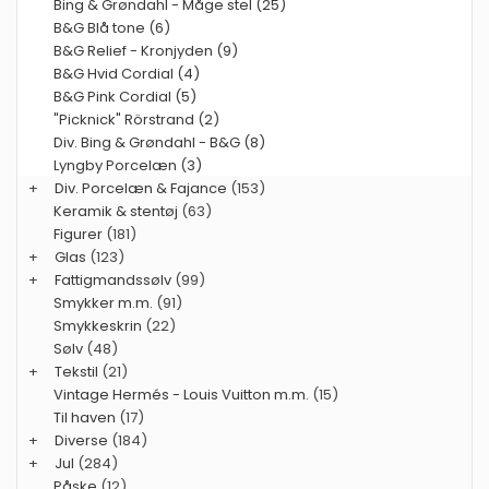
Bing & Grøndahl - Måge stel (25)
B&G Blå tone (6)
B&G Relief - Kronjyden (9)
B&G Hvid Cordial (4)
B&G Pink Cordial (5)
"Picknick" Rörstrand (2)
Div. Bing & Grøndahl - B&G (8)
Lyngby Porcelæn (3)
+
Div. Porcelæn & Fajance
(153)
Keramik & stentøj
(63)
Figurer
(181)
+
Glas
(123)
+
Fattigmandssølv
(99)
Smykker m.m.
(91)
Smykkeskrin
(22)
Sølv
(48)
+
Tekstil
(21)
Vintage Hermés - Louis Vuitton m.m.
(15)
Til haven
(17)
+
Diverse
(184)
+
Jul
(284)
Påske
(12)