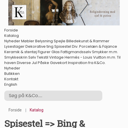
Forside
Katalog
Nyheder
Møbler
Belysning
Spejle
Billedekunst & Rammer
Lysestager
Dekorative ting
Spisestel
Div. Porcelæn & Fajance
Keramik & stentøj
Figurer
Glas
Fattigmandssølv
Smykker m.m.
Smykkeskrin
Sølv
Tekstil
Vintage Hermés - Louis Vuitton m.m.
Til
haven
Diverse
Jul
Påske
Gavekort
Inspiration fra K&Co.
Nyheder
Butikken
Kontakt
English
Forside
Katalog
Spisestel => Bing &