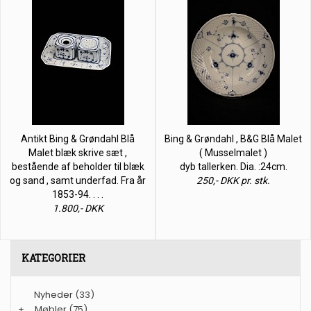
Antikt Bing & Grøndahl Blå
Bing & Grøndahl , B&G Blå Malet
Malet blæk skrive sæt ,
( Musselmalet )
bestående af beholder til blæk
dyb tallerken. Dia. :24cm.
og sand , samt underfad. Fra år
250,- DKK pr. stk.
1853-94. . . .
1.800,- DKK
KATEGORIER
Nyheder
(33)
+
Møbler
(75)