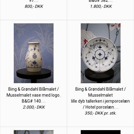
97. . .
B&G# 582. . .
800,- DKK
1.800,- DKK
Bing & Grøndahl Blåmalet /
Bing & Grøndahl Blåmalet /
Musselmalet vase med logo.
Musselmalet
B&G# 140. . .
lille dyb tallerken i jernporcelæn
2.000,- DKK
/ Hotel porcelæn. . .
350,- DKK pr. stk.