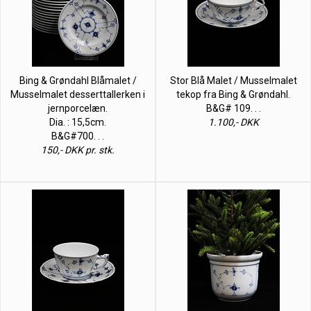
Bing & Grøndahl Blåmalet /
Stor Blå Malet / Musselmalet
Musselmalet desserttallerken i
tekop fra Bing & Grøndahl.
jernporcelæn.
B&G# 109. . .
Dia. : 15,5cm.
1.100,- DKK
B&G#700. . .
150,- DKK pr. stk.