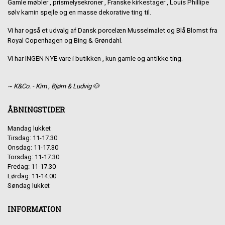
Gamle møbler , prismelysekroner , Franske kirkestager , Louis Phillipe
sølv kamin spejle og en masse dekorative ting til.
Vi har også et udvalg af Dansk porcelæn Musselmalet og Blå Blomst fra
Royal Copenhagen og Bing & Grøndahl.
Vi har INGEN NYE vare i butikken , kun gamle og antikke ting.
~ K&Co. - Kim , Bjørn & Ludvig 🐶
ÅBNINGSTIDER
Mandag lukket
Tirsdag: 11-17.30
Onsdag: 11-17.30
Torsdag: 11-17.30
Fredag: 11-17.30
Lørdag: 11-14.00
Søndag lukket
INFORMATION