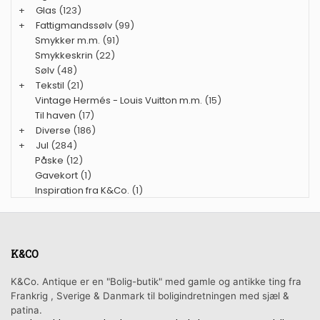
+
Glas
(123)
+
Fattigmandssølv
(99)
Smykker m.m.
(91)
Smykkeskrin
(22)
Sølv
(48)
+
Tekstil
(21)
Vintage Hermés - Louis Vuitton m.m.
(15)
Til haven
(17)
+
Diverse
(186)
+
Jul
(284)
Påske
(12)
Gavekort
(1)
Inspiration fra K&Co.
(1)
K&CO
K&Co. Antique er en "Bolig-butik" med gamle og antikke ting fra
Frankrig , Sverige & Danmark til boligindretningen med sjæl &
patina.