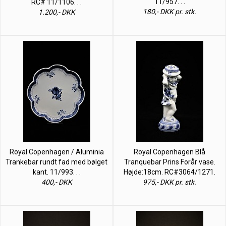
11/957. . .
RC# 11/1106. . .
180,- DKK pr. stk.
1.200,- DKK
Royal Copenhagen / Aluminia
Royal Copenhagen Blå
Trankebar rundt fad med bølget
Tranquebar Prins Forår vase.
kant. 11/993. . .
Højde:18cm. RC#3064/1271.
400,- DKK
975,- DKK pr. stk.