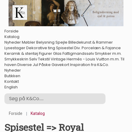
Forside
Katalog
Nyheder
Møbler
Belysning
Spejle
Billedekunst & Rammer
Lysestager
Dekorative ting
Spisestel
Div. Porcelæn & Fajance
Keramik & stentøj
Figurer
Glas
Fattigmandssølv
Smykker m.m.
Smykkeskrin
Sølv
Tekstil
Vintage Hermés - Louis Vuitton m.m.
Til
haven
Diverse
Jul
Påske
Gavekort
Inspiration fra K&Co.
Nyheder
Butikken
Kontakt
English
Forside
Katalog
Spisestel => Royal