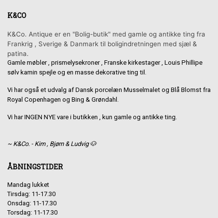
K&CO
K&Co. Antique er en "Bolig-butik" med gamle og antikke ting fra
Frankrig , Sverige & Danmark til boligindretningen med sjæl &
patina.
Gamle møbler , prismelysekroner , Franske kirkestager , Louis Phillipe
sølv kamin spejle og en masse dekorative ting til.
Vi har også et udvalg af Dansk porcelæn Musselmalet og Blå Blomst fra
Royal Copenhagen og Bing & Grøndahl.
Vi har INGEN NYE vare i butikken , kun gamle og antikke ting.
~ K&Co. - Kim , Bjørn & Ludvig 🐶
ÅBNINGSTIDER
Mandag lukket
Tirsdag: 11-17.30
Onsdag: 11-17.30
Torsdag: 11-17.30