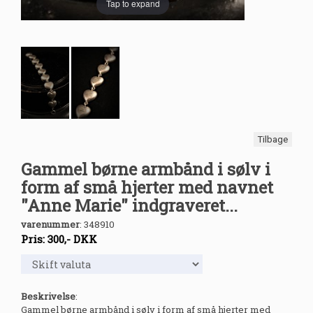
Tap to expand
Tilbage
Gammel børne armbånd i sølv i
form af små hjerter med navnet
"Anne Marie" indgraveret...
varenummer
:
348910
Pris:
300
,-
DKK
Beskrivelse
:
Gammel børne armbånd i sølv i form af små hjerter med