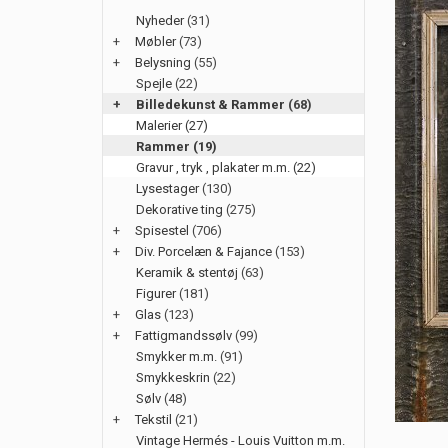
Nyheder
(31)
+
Møbler
(73)
+
Belysning
(55)
Spejle
(22)
+
Billedekunst & Rammer
(68)
Malerier (27)
Rammer (19)
Gravur , tryk , plakater m.m. (22)
Lysestager
(130)
Dekorative ting
(275)
+
Spisestel
(706)
+
Div. Porcelæn & Fajance
(153)
Keramik & stentøj
(63)
Figurer
(181)
+
Glas
(123)
+
Fattigmandssølv
(99)
Smykker m.m.
(91)
Smykkeskrin
(22)
Sølv
(48)
+
Tekstil
(21)
Vintage Hermés - Louis Vuitton m.m.