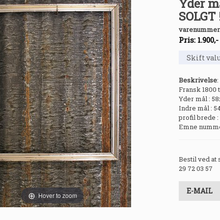
Yder må
SOLGT 
varenummer
Pris:
1.900
,
Beskrivelse
:
Fransk 1800 t
Yder mål : 5
Indre mål : 5
profil brede :
Emne numme
Bestil ved at
29 72 03 57
E-MAIL
Hover to zoom