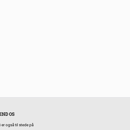
IND OS
i er også til stede på