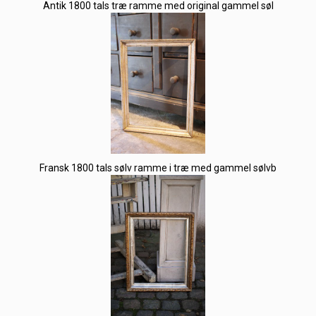
Antik 1800 tals træ ramme med original gammel søl
Fransk 1800 tals sølv ramme i træ med gammel sølvb