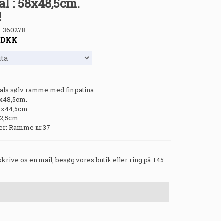
l : 58x48,5cm.
!
:
360278
-
DKK
als sølv ramme med fin patina.
8x48,5cm.
4x44,5cm.
 2,5cm.
r: Ramme nr.37
 skrive os en mail, besøg vores butik eller ring på +45