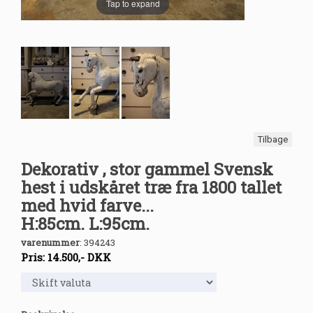
Tap to expand
Tilbage
Dekorativ , stor gammel Svensk
hest i udskåret træ fra 1800 tallet
med hvid farve...
H:85cm. L:95cm.
varenummer
:
394243
Pris:
14.500
,-
DKK