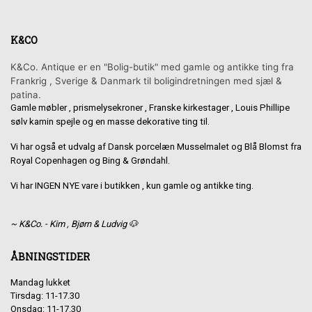
K&CO
K&Co. Antique er en "Bolig-butik" med gamle og antikke ting fra
Frankrig , Sverige & Danmark til boligindretningen med sjæl &
patina.
Gamle møbler , prismelysekroner , Franske kirkestager , Louis Phillipe
sølv kamin spejle og en masse dekorative ting til.
Vi har også et udvalg af Dansk porcelæn Musselmalet og Blå Blomst fra
Royal Copenhagen og Bing & Grøndahl.
Vi har INGEN NYE vare i butikken , kun gamle og antikke ting.
~ K&Co. - Kim , Bjørn & Ludvig 🐶
ÅBNINGSTIDER
Mandag lukket
Tirsdag: 11-17.30
Onsdag: 11-17.30