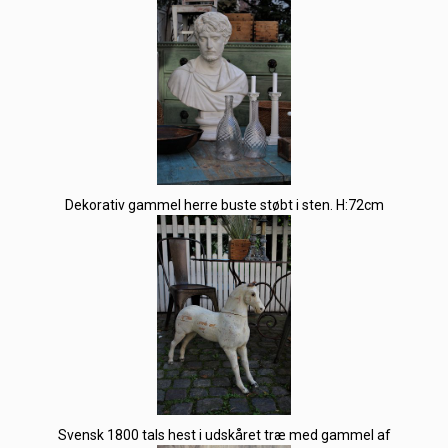
Dekorativ gammel herre buste støbt i sten. H:72cm
Svensk 1800 tals hest i udskåret træ med gammel af