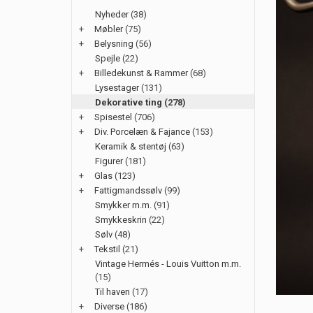
Nyheder
(38)
+
Møbler
(75)
+
Belysning
(56)
Spejle
(22)
+
Billedekunst & Rammer
(68)
Lysestager
(131)
Dekorative ting
(278)
+
Spisestel
(706)
+
Div. Porcelæn & Fajance
(153)
Keramik & stentøj
(63)
Figurer
(181)
+
Glas
(123)
+
Fattigmandssølv
(99)
Smykker m.m.
(91)
Smykkeskrin
(22)
Sølv
(48)
+
Tekstil
(21)
Vintage Hermés - Louis Vuitton m.m.
(15)
Til haven
(17)
+
Diverse
(186)