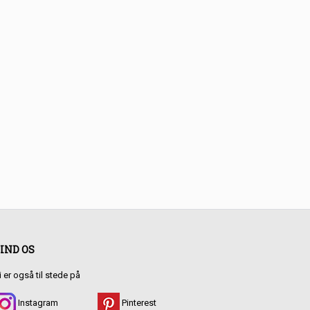
IND OS
i er også til stede på
Instagram
Pinterest