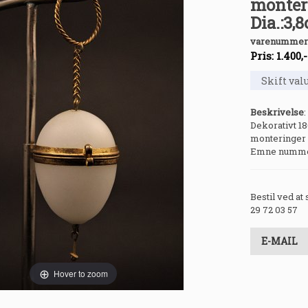
monteri
Dia.:3,
varenummer
Pris:
1.400
,
Beskrivelse
:
Dekorativt 18
monteringer o
Emne numme
Bestil ved at
29 72 03 57
E-MAIL
Hover to zoom