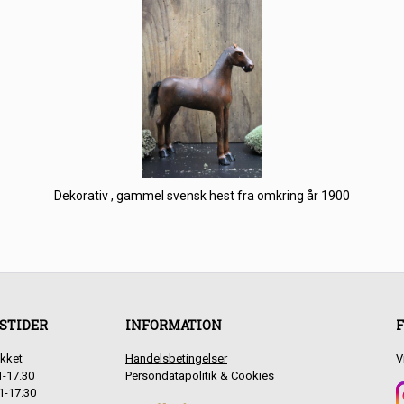
Dekorativ , gammel svensk hest fra omkring år 1900
STIDER
INFORMATION
F
kket
Handelsbetingelser
V
1-17.30
Persondatapolitik & Cookies
1-17.30