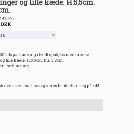
nger og lille kæde. H:5,5cm.
8cm.
:
431697
-
DKK
00 tals parfume æg i hvidt opalglas med bronze
g lille kæde. H:5,5cm. Dia.:3,8cm.
r: Parfume æg
 skrive os en mail, besøg vores butik eller ring på +45