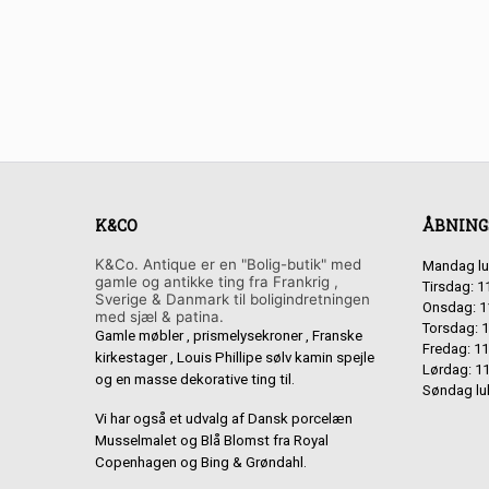
K&CO
ÅBNING
K&Co. Antique er en "Bolig-butik" med
Mandag lu
gamle og antikke ting fra Frankrig ,
Tirsdag: 1
Sverige & Danmark til boligindretningen
Onsdag: 1
med sjæl & patina.
Torsdag: 1
Gamle møbler , prismelysekroner , Franske
Fredag: 11
kirkestager , Louis Phillipe sølv kamin spejle
Lørdag: 11
og en masse dekorative ting til.
Søndag lu
Vi har også et udvalg af Dansk porcelæn
Musselmalet og Blå Blomst fra Royal
Copenhagen og Bing & Grøndahl.