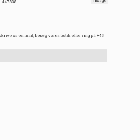
Tilbage
:
447838
 skrive os en mail, besøg vores butik eller ring på +45