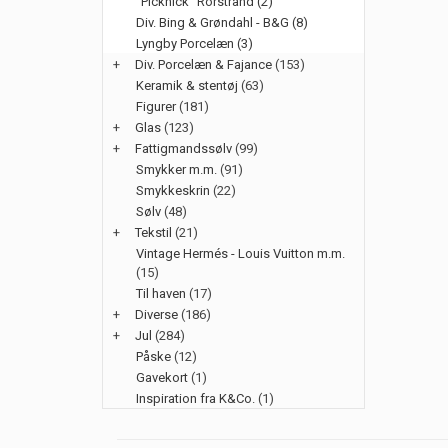
"Picknick" Rörstrand (2)
Div. Bing & Grøndahl - B&G (8)
Lyngby Porcelæn (3)
+
Div. Porcelæn & Fajance
(153)
Keramik & stentøj
(63)
Figurer
(181)
+
Glas
(123)
+
Fattigmandssølv
(99)
Smykker m.m.
(91)
Smykkeskrin
(22)
Sølv
(48)
+
Tekstil
(21)
Vintage Hermés - Louis Vuitton m.m.
(15)
Til haven
(17)
+
Diverse
(186)
+
Jul
(284)
Påske
(12)
Gavekort
(1)
Inspiration fra K&Co.
(1)