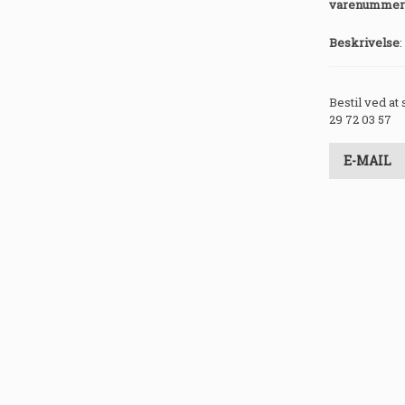
varenummer
Beskrivelse
:
Bestil ved at
29 72 03 57
E-MAIL