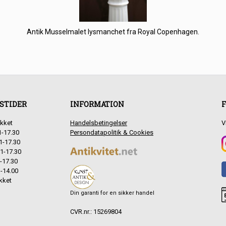
Antik Musselmalet lysmanchet fra Royal Copenhagen.
STIDER
INFORMATION
F
kket
Handelsbetingelser
V
1-17.30
Persondatapolitik & Cookies
1-17.30
1-17.30
-17.30
-14.00
kket
Din garanti for en sikker handel
CVR.nr.: 15269804