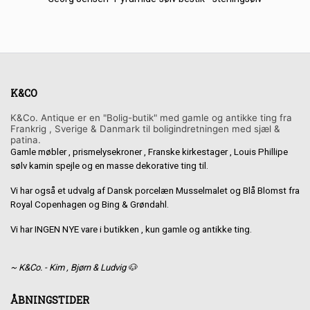
K&CO
K&Co. Antique er en "Bolig-butik" med gamle og antikke ting fra
Frankrig , Sverige & Danmark til boligindretningen med sjæl &
patina.
Gamle møbler , prismelysekroner , Franske kirkestager , Louis Phillipe
sølv kamin spejle og en masse dekorative ting til.
Vi har også et udvalg af Dansk porcelæn Musselmalet og Blå Blomst fra
Royal Copenhagen og Bing & Grøndahl.
Vi har INGEN NYE vare i butikken , kun gamle og antikke ting.
~ K&Co. - Kim , Bjørn & Ludvig 🐶
ÅBNINGSTIDER