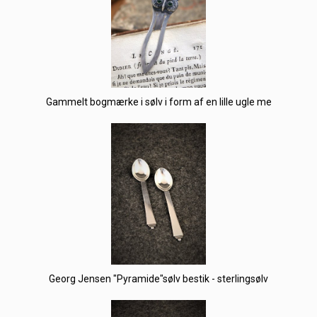
Gammelt bogmærke i sølv i form af en lille ugle me
Georg Jensen "Pyramide"sølv bestik - sterlingsølv