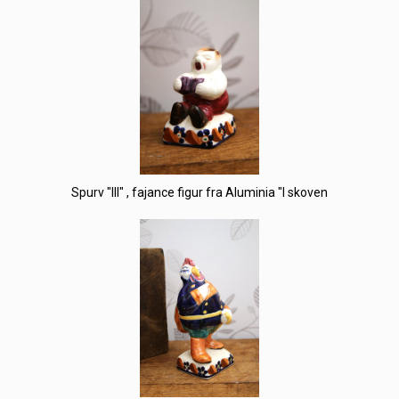
Spurv "III" , fajance figur fra Aluminia "I skoven