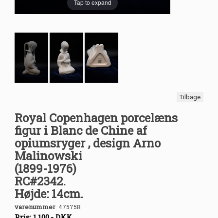
Tap to expand
Tilbage
Royal Copenhagen porcelæns
figur i Blanc de Chine af
opiumsryger , design Arno
Malinowski
(1899-1976)
RC#2342.
Højde: 14cm.
varenummer
:
475758
Pris:
1.100
,-
DKK