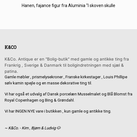
Hanen, fajance figur fra Aluminia "I skoven skulle
K&CO
K&Co. Antique er en "Bolig-butik" med gamle og antikke ting fra
Frankrig , Sverige & Danmark til boligindretningen med sjæl &
patina.
Gamle møbler , prismelysekroner , Franske kirkestager , Louis Phillipe
sølv kamin spejle og en masse dekorative ting til.
Vi har også et udvalg af Dansk porcelæn Musselmalet og Blå Blomst fra
Royal Copenhagen og Bing & Grøndahl.
Vi har INGEN NYE vare i butikken , kun gamle og antikke ting.
~ K&Co. - Kim , Bjørn & Ludvig 🐶