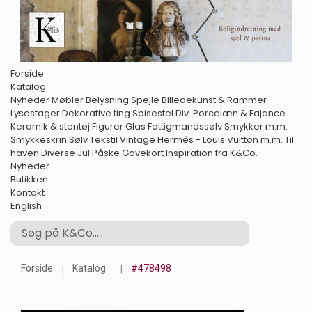
Forside
Katalog
Nyheder
Møbler
Belysning
Spejle
Billedekunst & Rammer
Lysestager
Dekorative ting
Spisestel
Div. Porcelæn & Fajance
Keramik & stentøj
Figurer
Glas
Fattigmandssølv
Smykker m.m.
Smykkeskrin
Sølv
Tekstil
Vintage Hermés - Louis Vuitton m.m.
Til
haven
Diverse
Jul
Påske
Gavekort
Inspiration fra K&Co.
Nyheder
Butikken
Kontakt
English
Forside
Katalog
#478498