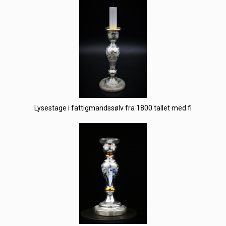
Lysestage i fattigmandssølv fra 1800 tallet med fi