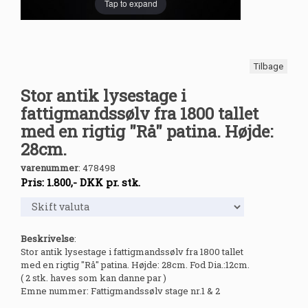
Tap to expand
Tilbage
Stor antik lysestage i
fattigmandssølv fra 1800 tallet
med en rigtig "Rå" patina. Højde:
28cm.
varenummer
:
478498
Pris:
1.800
,-
DKK
pr. stk.
Beskrivelse
:
Stor antik lysestage i fattigmandssølv fra 1800 tallet
med en rigtig "Rå" patina. Højde: 28cm. Fod Dia.:12cm.
( 2 stk. haves som kan danne par )
Emne nummer: Fattigmandssølv stage nr.1 & 2