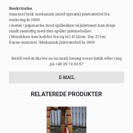
Beskrivelse
:
Gammel tysk mekanisk (med optræk) juletræsfod fra
omkring år 1900
i metal / papmache med spilledåse så juletræet kan dreje
rundt samtidig med den spiller julemelodier.
( Musikken kan kobles fra og til ) H:22cm. Dia.:37cm.
Emne nummer: Mekanisk juletræsfod år 1900
Bestil ved at skrive os en mail, besøg vores butik eller ring
på +45 29 72 03 57
E-MAIL
RELATEREDE PRODUKTER