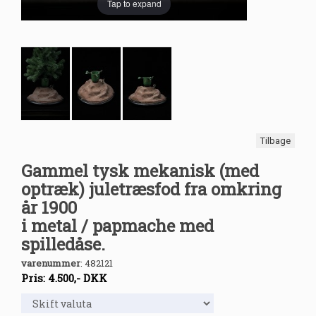
Tap to expand
Tilbage
Gammel tysk mekanisk (med
optræk) juletræsfod fra omkring
år 1900
i metal / papmache med
spilledåse.
varenummer
:
482121
Pris:
4.500
,-
DKK