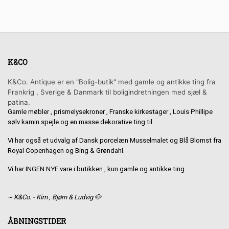
K&CO
K&Co. Antique er en "Bolig-butik" med gamle og antikke ting fra
Frankrig , Sverige & Danmark til boligindretningen med sjæl &
patina.
Gamle møbler , prismelysekroner , Franske kirkestager , Louis Phillipe
sølv kamin spejle og en masse dekorative ting til.
Vi har også et udvalg af Dansk porcelæn Musselmalet og Blå Blomst fra
Royal Copenhagen og Bing & Grøndahl.
Vi har INGEN NYE vare i butikken , kun gamle og antikke ting.
~ K&Co. - Kim , Bjørn & Ludvig 🐶
ÅBNINGSTIDER