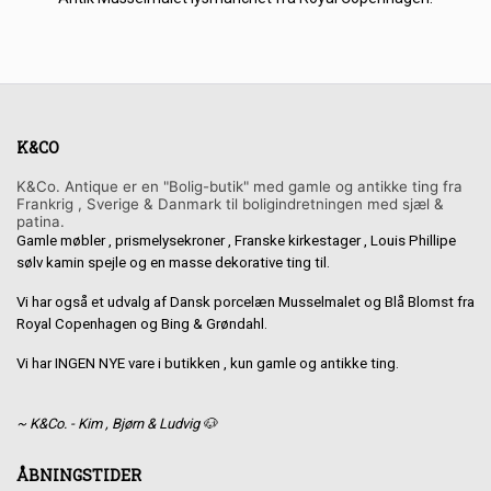
K&CO
K&Co. Antique er en "Bolig-butik" med gamle og antikke ting fra
Frankrig , Sverige & Danmark til boligindretningen med sjæl &
patina.
Gamle møbler , prismelysekroner , Franske kirkestager , Louis Phillipe
sølv kamin spejle og en masse dekorative ting til.
Vi har også et udvalg af Dansk porcelæn Musselmalet og Blå Blomst fra
Royal Copenhagen og Bing & Grøndahl.
Vi har INGEN NYE vare i butikken , kun gamle og antikke ting.
~ K&Co. - Kim , Bjørn & Ludvig 🐶
ÅBNINGSTIDER