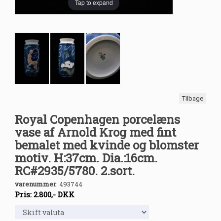
Tap to expand
Tilbage
Royal Copenhagen porcelæns
vase af Arnold Krog med fint
bemalet med kvinde og blomster
motiv. H:37cm. Dia.:16cm.
RC#2935/5780. 2.sort.
varenummer
:
493744
Pris:
2.800
,-
DKK