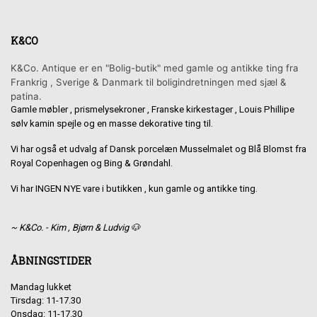
K&CO
K&Co. Antique er en "Bolig-butik" med gamle og antikke ting fra
Frankrig , Sverige & Danmark til boligindretningen med sjæl &
patina.
Gamle møbler , prismelysekroner , Franske kirkestager , Louis Phillipe
sølv kamin spejle og en masse dekorative ting til.
Vi har også et udvalg af Dansk porcelæn Musselmalet og Blå Blomst fra
Royal Copenhagen og Bing & Grøndahl.
Vi har INGEN NYE vare i butikken , kun gamle og antikke ting.
~ K&Co. - Kim , Bjørn & Ludvig 🐶
ÅBNINGSTIDER
Mandag lukket
Tirsdag: 11-17.30
Onsdag: 11-17.30