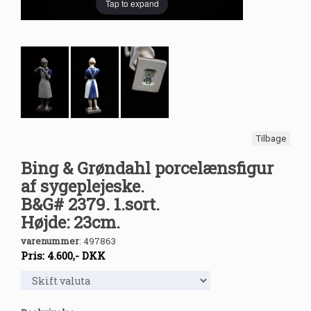
Tap to expand
Tilbage
Bing & Grøndahl porcelænsfigur
af sygeplejeske.
B&G# 2379. 1.sort.
Højde: 23cm.
varenummer
:
497863
Pris:
4.600
,-
DKK