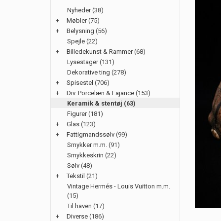
Nyheder
(38)
+
Møbler
(75)
+
Belysning
(56)
Spejle
(22)
+
Billedekunst & Rammer
(68)
Lysestager
(131)
Dekorative ting
(278)
+
Spisestel
(706)
+
Div. Porcelæn & Fajance
(153)
Keramik & stentøj
(63)
Figurer
(181)
+
Glas
(123)
+
Fattigmandssølv
(99)
Smykker m.m.
(91)
Smykkeskrin
(22)
Sølv
(48)
+
Tekstil
(21)
Vintage Hermés - Louis Vuitton m.m.
(15)
Til haven
(17)
+
Diverse
(186)