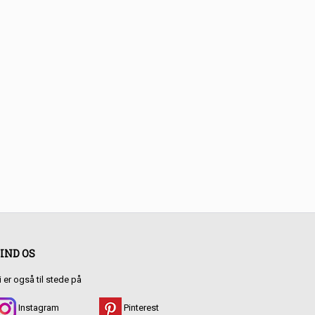
IND OS
i er også til stede på
Instagram
Pinterest