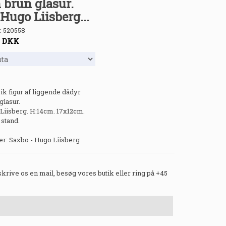
 brun glasur.
Hugo Liisberg...
:
520558
-
DKK
k figur af liggende dådyr
glasur.
Liisberg. H:14cm. 17x12cm.
 stand.
: Saxbo - Hugo Liisberg
 skrive os en mail, besøg vores butik eller ring på +45