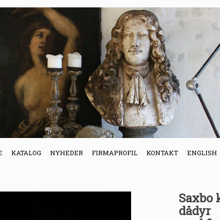
E
KATALOG
NYHEDER
FIRMAPROFIL
KONTAKT
ENGLISH
Saxbo k
dådyr