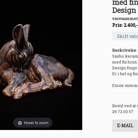
med fin
Design 
varenummer
Pris:
2.400
,
Beskrivelse
:
Saxbo kerami
med fin brun 
Design Hugo 
Er i hel og fin
Emne nummer
Bestil ved at
29 72 03 57
Hover to zoom
E-MAIL