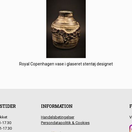
Royal Copenhagen vase i glaseret stentøj designet
STIDER
INFORMATION
F
kket
Handelsbetingelser
V
1-17.30
Persondatapolitik & Cookies
1-17.30