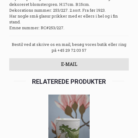
dekoreret blomstergren. H:17cm. B:15cm.
Dekorations nummer: 253/227. 2.sort. Fra før 1923.
Har nogle små glasur prikker med er ellers i hel og i fin
stand.
Emne nummer: RC#253/227.
Bestil ved at skrive os en mail, besøg vores butik eller ring
på +45 29 72 03 57
E-MAIL
RELATEREDE PRODUKTER