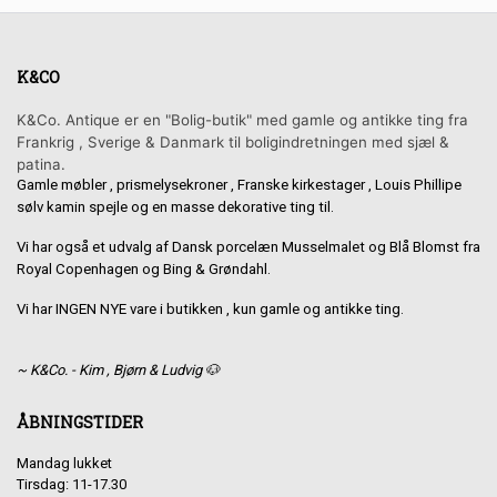
K&CO
K&Co. Antique er en "Bolig-butik" med gamle og antikke ting fra
Frankrig , Sverige & Danmark til boligindretningen med sjæl &
patina.
Gamle møbler , prismelysekroner , Franske kirkestager , Louis Phillipe
sølv kamin spejle og en masse dekorative ting til.
Vi har også et udvalg af Dansk porcelæn Musselmalet og Blå Blomst fra
Royal Copenhagen og Bing & Grøndahl.
Vi har INGEN NYE vare i butikken , kun gamle og antikke ting.
~ K&Co. - Kim , Bjørn & Ludvig 🐶
ÅBNINGSTIDER
Mandag lukket
Tirsdag: 11-17.30