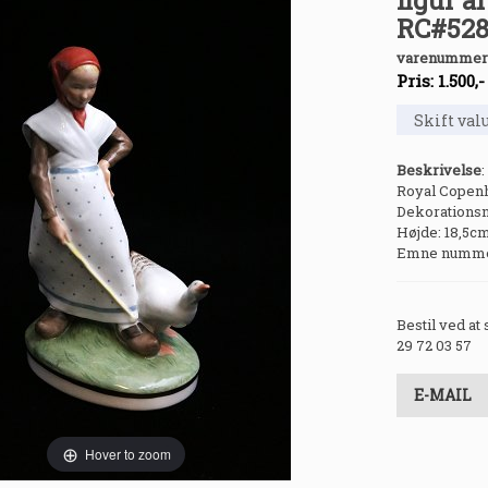
figur af
RC#528.
varenummer
Pris:
1.500
,
Beskrivelse
:
Royal Copenha
Dekorationsn
Højde: 18,5cm.
Emne nummer
Bestil ved at
29 72 03 57
E-MAIL
Hover to zoom