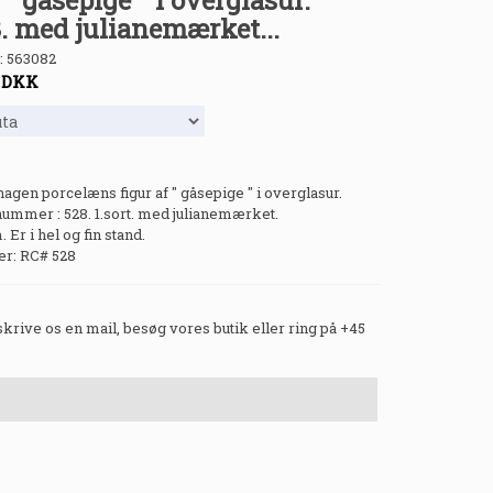
 " gåsepige " i overglasur.
 med julianemærket...
:
563082
-
DKK
gen porcelæns figur af " gåsepige " i overglasur.
ummer : 528. 1.sort. med julianemærket.
 Er i hel og fin stand.
: RC# 528
 skrive os en mail, besøg vores butik eller ring på +45