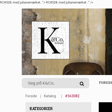
RC#528. med julianemærket...">
RC#528. med julianemærket..." />
FORSID
Forside
Katalog
#563082
KATEGORIER