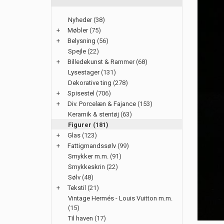
Nyheder
(38)
+
Møbler
(75)
+
Belysning
(56)
Spejle
(22)
+
Billedekunst & Rammer
(68)
Lysestager
(131)
Dekorative ting
(278)
+
Spisestel
(706)
+
Div. Porcelæn & Fajance
(153)
Keramik & stentøj
(63)
Figurer
(181)
+
Glas
(123)
+
Fattigmandssølv
(99)
Smykker m.m.
(91)
Smykkeskrin
(22)
Sølv
(48)
+
Tekstil
(21)
Vintage Hermés - Louis Vuitton m.m.
(15)
Til haven
(17)