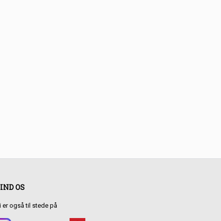
IND OS
i er også til stede på