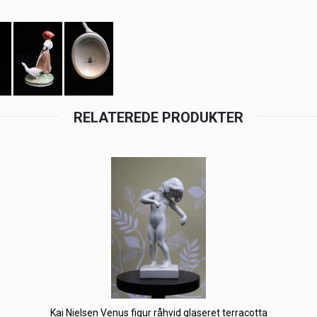
RELATEREDE PRODUKTER
Kai Nielsen Venus figur råhvid glaseret terracotta