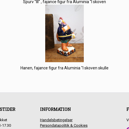
Spurv "III" , fajance figur fra Aluminia "I skoven
Hanen, fajance figur fra Aluminia "I skoven skulle
STIDER
INFORMATION
F
kket
Handelsbetingelser
V
1-17.30
Persondatapolitik & Cookies