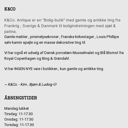
K&CO
K&Co. Antique er en "Bolig-butik" med gamle og antikke ting fra
Frankrig , Sverige & Danmark til boligindretningen med sjæl &
patina.
Gamle møbler , prismelysekroner , Franske kirkestager , Louis Phillipe
sølv kamin spejle og en masse dekorative ting til.
Vi har også et udvalg af Dansk porcelæn Musselmalet og Blå Blomst fra
Royal Copenhagen og Bing & Grøndahl.
Vi har INGEN NYE vare i butikken , kun gamle og antikke ting.
~ K&Co. - Kim , Bjørn & Ludvig 🐶
ÅBNINGSTIDER
Mandag lukket
Tirsdag: 11-17.30
Onsdag: 11-17.30
Torsdag: 11-17.30