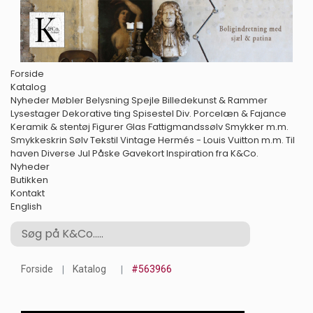
Forside
Katalog
Nyheder
Møbler
Belysning
Spejle
Billedekunst & Rammer
Lysestager
Dekorative ting
Spisestel
Div. Porcelæn & Fajance
Keramik & stentøj
Figurer
Glas
Fattigmandssølv
Smykker m.m.
Smykkeskrin
Sølv
Tekstil
Vintage Hermés - Louis Vuitton m.m.
Til
haven
Diverse
Jul
Påske
Gavekort
Inspiration fra K&Co.
Nyheder
Butikken
Kontakt
English
Forside
Katalog
#563966