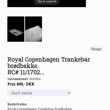
Tap to expand
Tilbage
Royal Copenhagen Trankebar
brødbakke.
RC# 11/1702...
varenummer
:
563966
Pris:
800
,-
DKK
Beskrivelse
:
Royal Copenhagen Trankebar brødbakke.