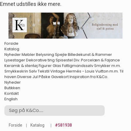
Emnet udstilles ikke mere.
Forside
Katalog
Nyheder
Møbler
Belysning
Spejle
Billedekunst & Rammer
Lysestager
Dekorative ting
Spisestel
Div. Porcelæn & Fajance
Keramik & stentøj
Figurer
Glas
Fattigmandssølv
Smykker m.m.
Smykkeskrin
Sølv
Tekstil
Vintage Hermés - Louis Vuitton m.m.
Til
haven
Diverse
Jul
Påske
Gavekort
Inspiration fra K&Co.
Nyheder
Butikken
Kontakt
English
Forside
Katalog
#581938