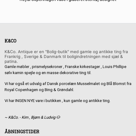
K&CO
K&Co. Antique er en "Bolig-butik" med gamle og antikke ting fra
Frankrig , Sverige & Danmark til boligindretningen med sjæl &
patina.
Gamle møbler , prismelysekroner , Franske kirkestager , Louis Phillipe
sølv kamin spejle og en masse dekorative ting til.
Vi har også et udvalg af Dansk porcelæn Musselmalet og Blå Blomst fra
Royal Copenhagen og Bing & Grøndahl.
Vi har INGEN NYE vare i butikken , kun gamle og antikke ting.
~ K&Co. - Kim , Bjørn & Ludvig 🐶
ÅBNINGSTIDER