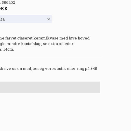
:
586202
DKK
 farvet glaseret keramikvase med løve hoved.
le mindre kantafslag , se extra billeder.
.: 14cm.
 skrive os en mail, besøg vores butik eller ring på +45