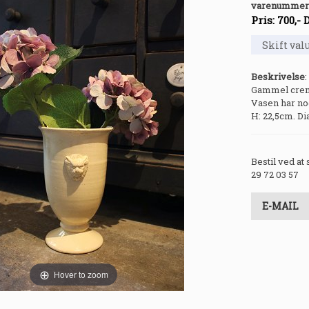
varenummer
Pris:
700
,-
Beskrivelse
:
Gammel creme
Vasen har nog
H: 22,5cm. Dia
Bestil ved at
29 72 03 57
E-MAIL
Hover to zoom