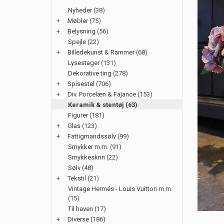
Nyheder
(38)
+
Møbler
(75)
+
Belysning
(56)
Spejle
(22)
+
Billedekunst & Rammer
(68)
Lysestager
(131)
Dekorative ting
(278)
+
Spisestel
(706)
+
Div. Porcelæn & Fajance
(153)
Keramik & stentøj
(63)
Figurer
(181)
+
Glas
(123)
+
Fattigmandssølv
(99)
Smykker m.m.
(91)
Smykkeskrin
(22)
Sølv
(48)
+
Tekstil
(21)
Vintage Hermés - Louis Vuitton m.m.
(15)
Til haven
(17)
+
Diverse
(186)