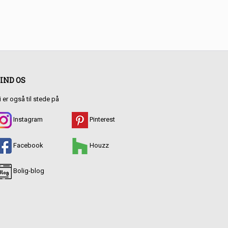
IND OS
i er også til stede på
Instagram
Pinterest
Facebook
Houzz
Bolig-blog