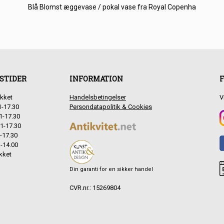
Blå Blomst æggevase / pokal vase fra Royal Copenha
STIDER
INFORMATION
F
kket
Handelsbetingelser
V
1-17.30
Persondatapolitik & Cookies
1-17.30
1-17.30
-17.30
-14.00
kket
Din garanti for en sikker handel
CVR.nr.: 15269804