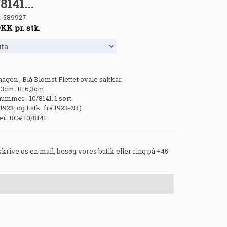
8141...
:
589927
DKK
pr. stk.
gen , Blå Blomst Flettet ovale saltkar.
,3cm. B: 6,3cm.
mmer : 10/8141. 1.sort.
r 1923. og 1 stk. fra 1923-28.)
: RC# 10/8141
 skrive os en mail, besøg vores butik eller ring på +45