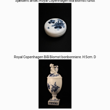
Sjældent antikt Royal Copenhagen Blå Blomst rundt
Royal Copenhagen Blå Blomst bonbonniere. H:5cm. D