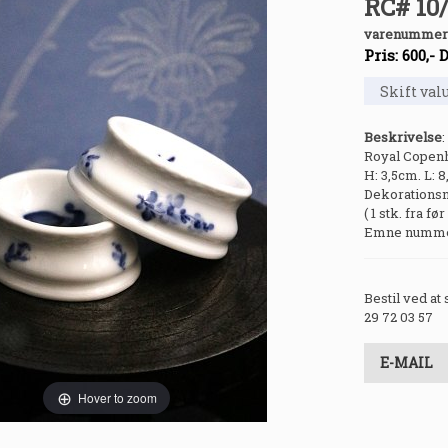
RC# 10/
varenummer
Pris:
600
,-
Beskrivelse
:
Royal Copenha
H: 3,5cm. L: 8
Dekorationsnu
( 1 stk. fra fø
Emne nummer
Bestil ved at
29 72 03 57
E-MAIL
Hover to zoom