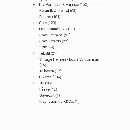
+
Div. Porcelæn & Fajance
(153)
Keramik & stentøj
(63)
Figurer
(181)
+
Glas
(123)
+
Fattigmandssølv
(99)
Smykker m.m.
(91)
Smykkeskrin
(22)
Sølv
(48)
+
Tekstil
(21)
Vintage Hermés - Louis Vuitton m.m.
(15)
Til haven
(17)
+
Diverse
(184)
+
Jul
(284)
Påske
(12)
Gavekort
(1)
Inspiration fra K&Co.
(1)