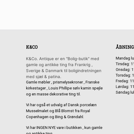
K&CO
ÅBNING
Mandag lu
K&Co. Antique er en "Bolig-butik" med
Tirsdag: 1
gamle og antikke ting fra Frankrig ,
Onsdag: 1
Sverige & Danmark til boligindretningen
Torsdag: 1
med sjæl & patina.
Fredag: 11
Gamle møbler , prismelysekroner , Franske
Lørdag: 11
kirkestager , Louis Phillipe sølv kamin spejle
Søndag lu
og en masse dekorative ting til.
Vi har også et udvalg af Dansk porcelæn
Musselmalet og Blå Blomst fra Royal
Copenhagen og Bing & Grøndahl.
Vi har INGEN NYE vare i butikken , kun gamle
og antikke ting.