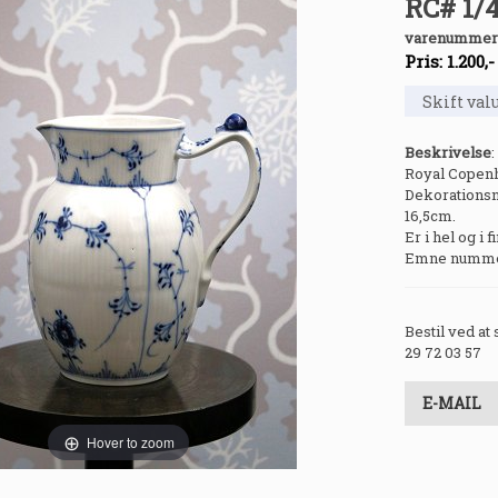
RC# 1/4
varenummer
Pris:
1.200
,
Beskrivelse
:
Royal Copen
Dekorationsn
16,5cm.
Er i hel og i f
Emne nummer:
Bestil ved at
29 72 03 57
E-MAIL
Hover to zoom