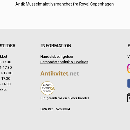
Antik Musselmalet lysmanchet fra Royal Copenhagen.
STIDER
INFORMATION
F
kket
Handelsbetingelser
V
1-17.30
Persondatapolitik & Cookies
1-17.30
1-17.30
-17.30
-14.00
kket
Din garanti for en sikker handel
CVR.nr.: 15269804