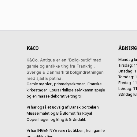
K&CO
ÅBNING
Mandag lu
K&Co. Antique er en "Bolig-butik" med
Tirsdag: 1
gamle og antikke ting fra Frankrig ,
Onsdag: 1
Sverige & Danmark til boligindretningen
Torsdag: 1
med sjæl & patina.
Fredag: 11
Gamle møbler , prismelysekroner , Franske
Lørdag: 11
kirkestager , Louis Phillipe sølv kamin spejle
Søndag lu
og en masse dekorative ting til.
Vi har også et udvalg af Dansk porcelæn
Musselmalet og Blå Blomst fra Royal
Copenhagen og Bing & Grøndahl.
Vi har INGEN NYE vare i butikken , kun gamle
og antikke ting.