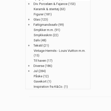
+
Div. Porcelæn & Fajance
(153)
Keramik & stentøj
(63)
Figurer
(181)
+
Glas
(123)
+
Fattigmandssølv
(99)
Smykker m.m.
(91)
Smykkeskrin
(22)
Sølv
(48)
+
Tekstil
(21)
Vintage Hermés - Louis Vuitton m.m.
(15)
Til haven
(17)
+
Diverse
(186)
+
Jul
(284)
Påske
(12)
Gavekort
(1)
Inspiration fra K&Co.
(1)