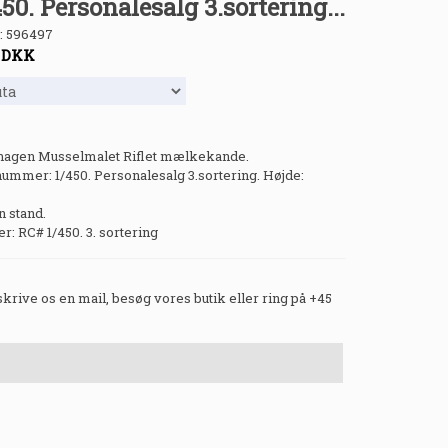
50. Personalesalg 3.sortering...
:
596497
-
DKK
hagen Musselmalet Riflet mælkekande.
ummer: 1/450. Personalesalg 3.sortering. Højde:
in stand.
 RC# 1/450. 3. sortering
 skrive os en mail, besøg vores butik eller ring på +45