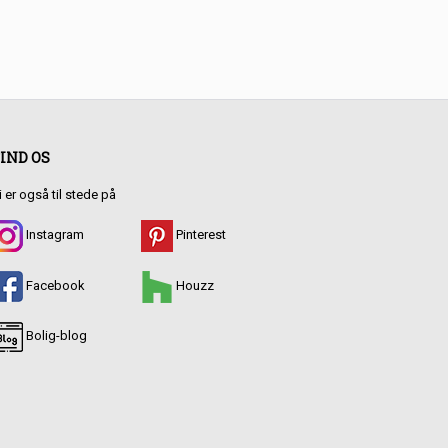
IND OS
i er også til stede på
Instagram
Pinterest
Facebook
Houzz
Bolig-blog