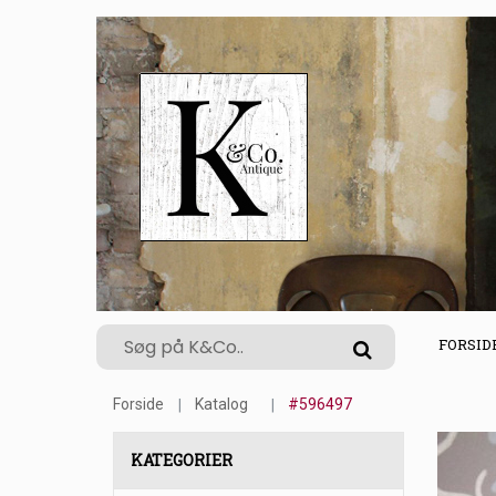
FORSID
Forside
Katalog
#596497
KATEGORIER