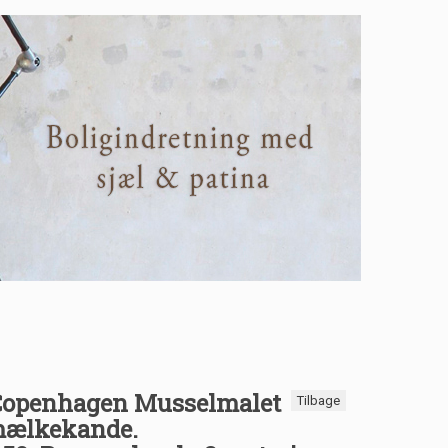
Copenhagen Musselmalet
Tilbage
 mælkekande.