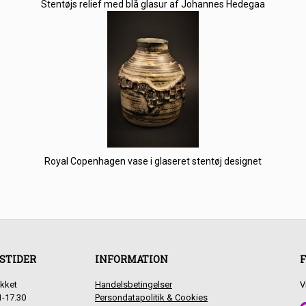
Stentøjs relief med blå glasur af Johannes Hedegaa
Royal Copenhagen vase i glaseret stentøj designet
STIDER
INFORMATION
F
kket
Handelsbetingelser
V
1-17.30
Persondatapolitik & Cookies