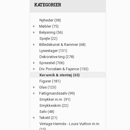
KATEGORIER
Nyheder
(38)
+
Møbler
(75)
+
Belysning
(56)
Spejle
(22)
+
Billedekunst & Rammer
(68)
Lysestager
(131)
Dekorative ting
(278)
+
Spisestel
(706)
+
Div. Porcelæn & Fajance
(153)
Keramik & stentøj
(63)
Figurer
(181)
+
Glas
(123)
+
Fattigmandssølv
(99)
Smykker m.m.
(91)
Smykkeskrin
(22)
Sølv
(48)
+
Tekstil
(21)
Vintage Hermés - Louis Vuitton m.m.
(15)