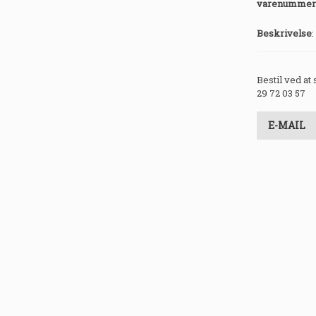
varenummer
Beskrivelse
:
Bestil ved at
29 72 03 57
E-MAIL