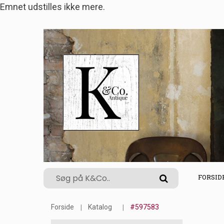
Emnet udstilles ikke mere.
FORSID
Forside
Katalog
#597583