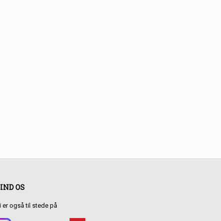
IND OS
i er også til stede på