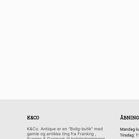
K&CO
ÅBNING
K&Co. Antique er en "Bolig-butik" med
Mandag lu
gamle og antikke ting fra Frankrig ,
Tirsdag: 1
Sverige & Danmark til boligindretningen