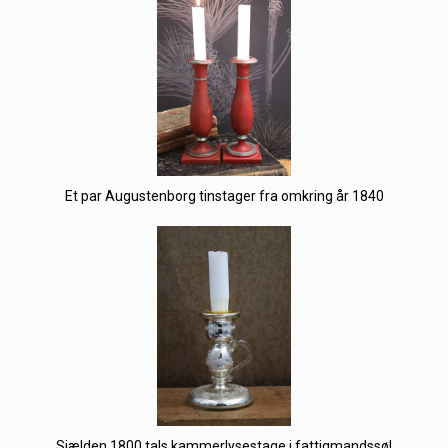
Et par Augustenborg tinstager fra omkring år 1840
Sjælden 1800 tals kammerlysestage i fattigmandssøl