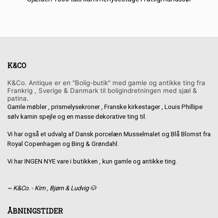
K&CO
K&Co. Antique er en "Bolig-butik" med gamle og antikke ting fra
Frankrig , Sverige & Danmark til boligindretningen med sjæl &
patina.
Gamle møbler , prismelysekroner , Franske kirkestager , Louis Phillipe
sølv kamin spejle og en masse dekorative ting til.
Vi har også et udvalg af Dansk porcelæn Musselmalet og Blå Blomst fra
Royal Copenhagen og Bing & Grøndahl.
Vi har INGEN NYE vare i butikken , kun gamle og antikke ting.
~ K&Co. - Kim , Bjørn & Ludvig 🐶
ÅBNINGSTIDER