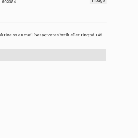
Tilbage
:
602384
 skrive os en mail, besøg vores butik eller ring på +45