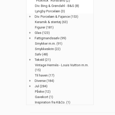
"Picknick" Rörstrand (2)
Div. Bing & Grøndahl - B&G (8)
Lyngby Porcelæn (3)
+
Div. Porcelæn & Fajance
(153)
Keramik & stentøj
(63)
Figurer
(181)
+
Glas
(123)
+
Fattigmandssølv
(99)
Smykker m.m.
(91)
Smykkeskrin
(22)
Sølv
(48)
+
Tekstil
(21)
Vintage Hermés - Louis Vuitton m.m.
(15)
Til haven
(17)
+
Diverse
(184)
+
Jul
(284)
Påske
(12)
Gavekort
(1)
Inspiration fra K&Co.
(1)