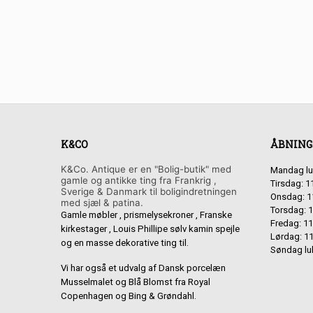
K&CO
ÅBNING
K&Co. Antique er en "Bolig-butik" med
Mandag lu
gamle og antikke ting fra Frankrig ,
Tirsdag: 1
Sverige & Danmark til boligindretningen
Onsdag: 1
med sjæl & patina.
Torsdag: 1
Gamle møbler , prismelysekroner , Franske
Fredag: 11
kirkestager , Louis Phillipe sølv kamin spejle
Lørdag: 11
og en masse dekorative ting til.
Søndag lu
Vi har også et udvalg af Dansk porcelæn
Musselmalet og Blå Blomst fra Royal
Copenhagen og Bing & Grøndahl.