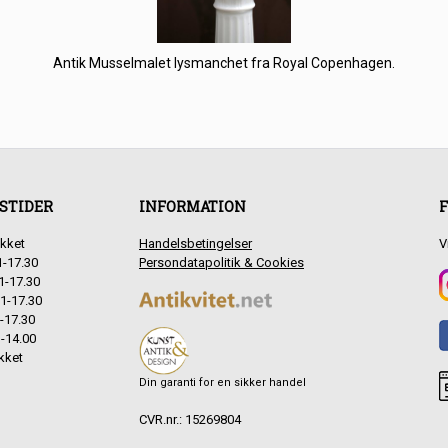
Antik Musselmalet lysmanchet fra Royal Copenhagen.
STIDER
INFORMATION
F
kket
Handelsbetingelser
V
1-17.30
Persondatapolitik & Cookies
1-17.30
1-17.30
-17.30
-14.00
kket
Din garanti for en sikker handel
CVR.nr.: 15269804