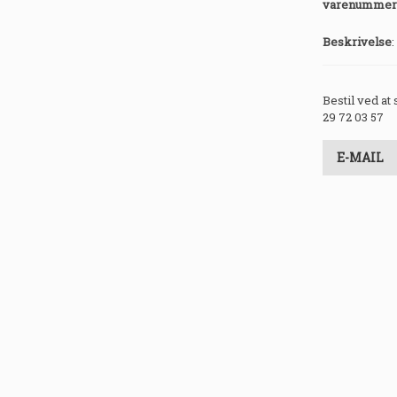
varenummer
Beskrivelse
:
Bestil ved at
29 72 03 57
E-MAIL