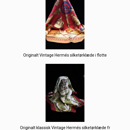
Originalt Vintage Hermés silketørklæde i flotte
Originalt klassisk Vintage Hermés silketørklæde fr