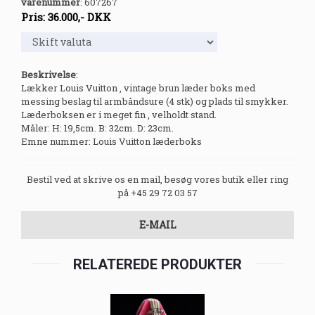
varenummer
:
607267
Pris:
36.000
,-
DKK
Beskrivelse
:
Lækker Louis Vuitton , vintage brun læder boks med
messing beslag til armbåndsure (4 stk) og plads til smykker.
Læderboksen er i meget fin , velholdt stand.
Måler: H: 19,5cm. B: 32cm. D: 23cm.
Emne nummer: Louis Vuitton læderboks
Bestil ved at skrive os en mail, besøg vores butik eller ring
på +45 29 72 03 57
E-MAIL
RELATEREDE PRODUKTER