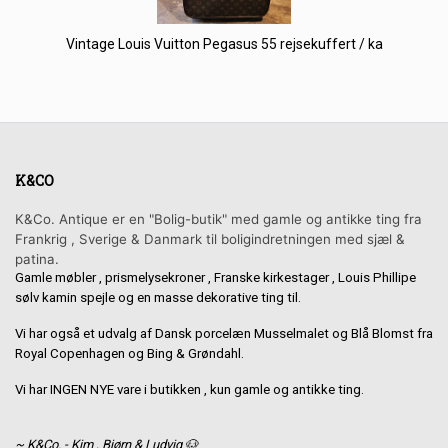
Vintage Louis Vuitton Pegasus 55 rejsekuffert / ka
K&CO
K&Co. Antique er en "Bolig-butik" med gamle og antikke ting fra
Frankrig , Sverige & Danmark til boligindretningen med sjæl &
patina.
Gamle møbler , prismelysekroner , Franske kirkestager , Louis Phillipe
sølv kamin spejle og en masse dekorative ting til.
Vi har også et udvalg af Dansk porcelæn Musselmalet og Blå Blomst fra
Royal Copenhagen og Bing & Grøndahl.
Vi har INGEN NYE vare i butikken , kun gamle og antikke ting.
~ K&Co. - Kim , Bjørn & Ludvig 🐶