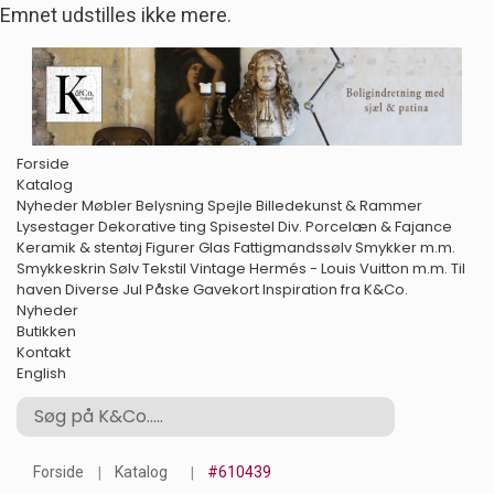
Emnet udstilles ikke mere.
Forside
Katalog
Nyheder
Møbler
Belysning
Spejle
Billedekunst & Rammer
Lysestager
Dekorative ting
Spisestel
Div. Porcelæn & Fajance
Keramik & stentøj
Figurer
Glas
Fattigmandssølv
Smykker m.m.
Smykkeskrin
Sølv
Tekstil
Vintage Hermés - Louis Vuitton m.m.
Til
haven
Diverse
Jul
Påske
Gavekort
Inspiration fra K&Co.
Nyheder
Butikken
Kontakt
English
Forside
Katalog
#610439