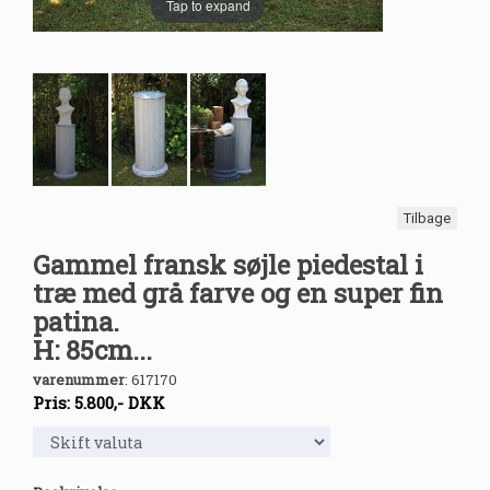
Tap to expand
Tilbage
Gammel fransk søjle piedestal i
træ med grå farve og en super fin
patina.
H: 85cm...
varenummer
:
617170
Pris:
5.800
,-
DKK