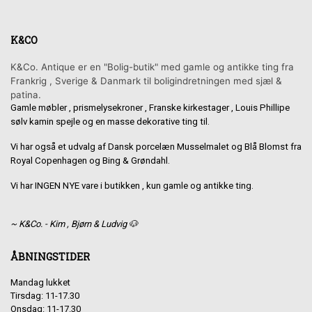
K&CO
K&Co. Antique er en "Bolig-butik" med gamle og antikke ting fra
Frankrig , Sverige & Danmark til boligindretningen med sjæl &
patina.
Gamle møbler , prismelysekroner , Franske kirkestager , Louis Phillipe
sølv kamin spejle og en masse dekorative ting til.
Vi har også et udvalg af Dansk porcelæn Musselmalet og Blå Blomst fra
Royal Copenhagen og Bing & Grøndahl.
Vi har INGEN NYE vare i butikken , kun gamle og antikke ting.
~ K&Co. - Kim , Bjørn & Ludvig 🐶
ÅBNINGSTIDER
Mandag lukket
Tirsdag: 11-17.30
Onsdag: 11-17.30