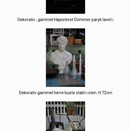
Dekorativ , gammel Højesteret Dommer paryk lavet i
Dekorativ gammel herre buste støbt i sten. H:72cm