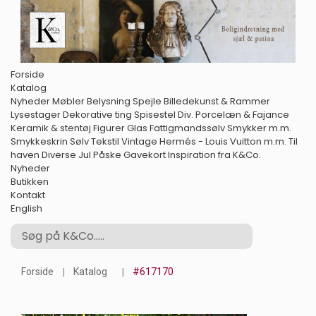
Forside
Katalog
Nyheder
Møbler
Belysning
Spejle
Billedekunst & Rammer
Lysestager
Dekorative ting
Spisestel
Div. Porcelæn & Fajance
Keramik & stentøj
Figurer
Glas
Fattigmandssølv
Smykker m.m.
Smykkeskrin
Sølv
Tekstil
Vintage Hermés - Louis Vuitton m.m.
Til
haven
Diverse
Jul
Påske
Gavekort
Inspiration fra K&Co.
Nyheder
Butikken
Kontakt
English
Forside
Katalog
#617170