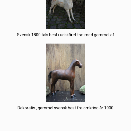
Svensk 1800 tals hest i udskåret træ med gammel af
Dekorativ , gammel svensk hest fra omkring år 1900