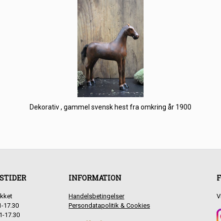
Dekorativ , gammel svensk hest fra omkring år 1900
STIDER
INFORMATION
F
kket
Handelsbetingelser
V
1-17.30
Persondatapolitik & Cookies
1-17.30