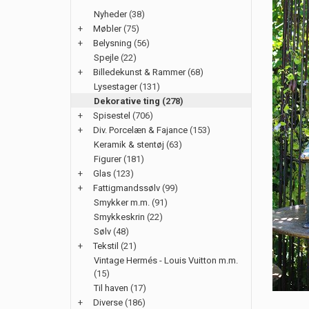
Nyheder
(38)
+
Møbler
(75)
+
Belysning
(56)
Spejle
(22)
+
Billedekunst & Rammer
(68)
Lysestager
(131)
Dekorative ting
(278)
+
Spisestel
(706)
+
Div. Porcelæn & Fajance
(153)
Keramik & stentøj
(63)
Figurer
(181)
+
Glas
(123)
+
Fattigmandssølv
(99)
Smykker m.m.
(91)
Smykkeskrin
(22)
Sølv
(48)
+
Tekstil
(21)
Vintage Hermés - Louis Vuitton m.m.
(15)
Til haven
(17)
+
Diverse
(186)