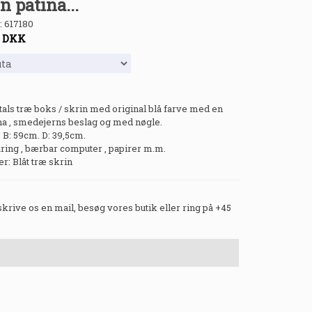
in patina...
:
617180
-
DKK
als træ boks / skrin med original blå farve med en
tina , smedejerns beslag og med nøgle.
 B: 59cm. D: 39,5cm.
aring , bærbar computer , papirer m.m.
 Blåt træ skrin
 skrive os en mail, besøg vores butik eller ring på +45