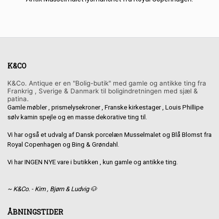
K&CO
K&Co. Antique er en "Bolig-butik" med gamle og antikke ting fra
Frankrig , Sverige & Danmark til boligindretningen med sjæl &
patina.
Gamle møbler , prismelysekroner , Franske kirkestager , Louis Phillipe
sølv kamin spejle og en masse dekorative ting til.
Vi har også et udvalg af Dansk porcelæn Musselmalet og Blå Blomst fra
Royal Copenhagen og Bing & Grøndahl.
Vi har INGEN NYE vare i butikken , kun gamle og antikke ting.
~ K&Co. - Kim , Bjørn & Ludvig 🐶
ÅBNINGSTIDER