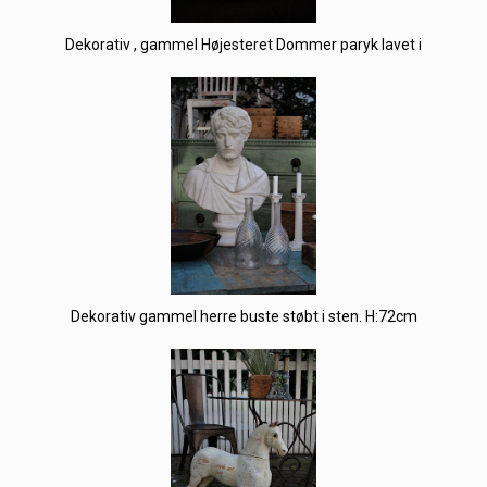
Dekorativ , gammel Højesteret Dommer paryk lavet i
Dekorativ gammel herre buste støbt i sten. H:72cm