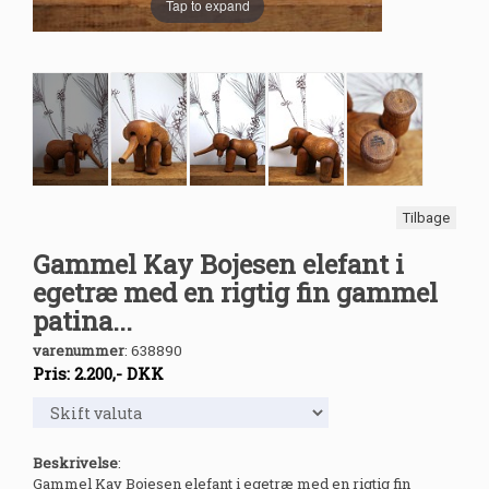
Tap to expand
Tilbage
Gammel Kay Bojesen elefant i
egetræ med en rigtig fin gammel
patina...
varenummer
:
638890
Pris:
2.200
,-
DKK
Beskrivelse
:
Gammel Kay Bojesen elefant i egetræ med en rigtig fin