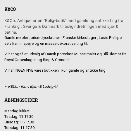
K&CO
K&Co. Antique er en "Bolig-butik" med gamle og antikke ting fra
Frankrig , Sverige & Danmark til boligindretningen med sjæl &
patina.
Gamle møbler , prismelysekroner , Franske kirkestager , Louis Phillipe
sølv kamin spejle og en masse dekorative ting til.
Vi har også et udvalg af Dansk porcelæn Musselmalet og Blå Blomst fra
Royal Copenhagen og Bing & Grøndahl.
Vi har INGEN NYE vare i butikken , kun gamle og antikke ting.
~ K&Co. - Kim , Bjørn & Ludvig 🐶
ÅBNINGSTIDER
Mandag lukket
Tirsdag: 11-17.30
Onsdag: 11-17.30
Torsdag: 11-17.30