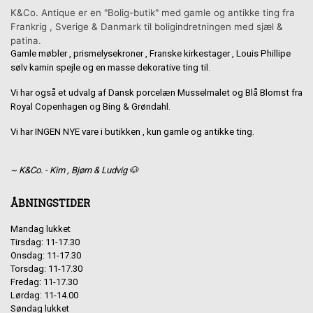
K&Co. Antique er en "Bolig-butik" med gamle og antikke ting fra
Frankrig , Sverige & Danmark til boligindretningen med sjæl &
patina.
Gamle møbler , prismelysekroner , Franske kirkestager , Louis Phillipe
sølv kamin spejle og en masse dekorative ting til.
Vi har også et udvalg af Dansk porcelæn Musselmalet og Blå Blomst fra
Royal Copenhagen og Bing & Grøndahl.
Vi har INGEN NYE vare i butikken , kun gamle og antikke ting.
~ K&Co. - Kim , Bjørn & Ludvig 🐶
ÅBNINGSTIDER
Mandag lukket
Tirsdag: 11-17.30
Onsdag: 11-17.30
Torsdag: 11-17.30
Fredag: 11-17.30
Lørdag: 11-14.00
Søndag lukket