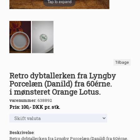
Tap to expand
Tilbage
Retro dybtallerken fra Lyngby
Porcelæn (Danild) fra 60érne.
i mønsteret Orange Lotus.
varenummer
:
638892
Pris:
100
,-
DKK
pr. stk.
Beskrivelse
:
Retro dybtallerken fra Lyngby Porcelæn (Danild) fra 60érne.