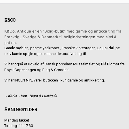
K&CO
K&Co. Antique er en "Bolig-butik" med gamle og antikke ting fra
Frankrig , Sverige & Danmark til boligindretningen med sjæl &
patina.
Gamle møbler , prismelysekroner , Franske kirkestager , Louis Phillipe
sølv kamin spejle og en masse dekorative ting til.
Vi har også et udvalg af Dansk porcelæn Musselmalet og Blå Blomst fra
Royal Copenhagen og Bing & Grøndahl.
Vi har INGEN NYE vare i butikken , kun gamle og antikke ting.
~ K&Co. - Kim , Bjørn & Ludvig 🐶
ÅBNINGSTIDER
Mandag lukket
Tirsdag: 11-17.30