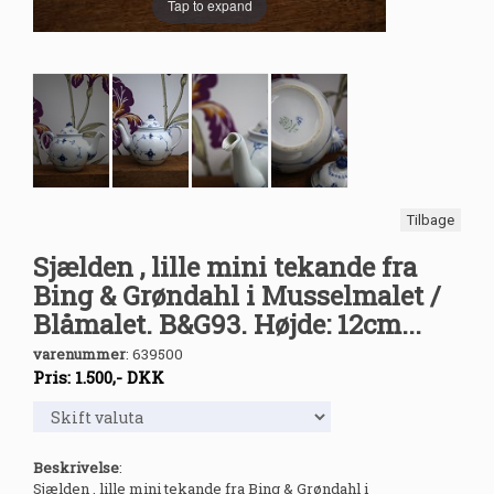
Tap to expand
Tilbage
Sjælden , lille mini tekande fra
Bing & Grøndahl i Musselmalet /
Blåmalet. B&G93. Højde: 12cm...
varenummer
:
639500
Pris:
1.500
,-
DKK
Beskrivelse
:
Sjælden , lille mini tekande fra Bing & Grøndahl i