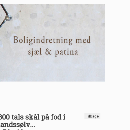
00 tals skål på fod i
Tilbage
andssølv...