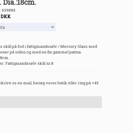
 Dia.:18cm.
:
639885
-
DKK
s skål på fod i fattigmandssølv / Mercury Glass med
ioner på siden og med en fin gammel patina.
18cm.
 Fattigmandssølv skål nr.8
 skrive os en mail, besøg vores butik eller ring på +45