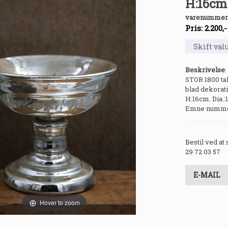
H:16cm.
varenummer
Pris:
2.200
,
Beskrivelse
:
STOR 1800 tal
blad dekorat
H:16cm. Dia.:
Emne nummer:
Bestil ved at
29 72 03 57
E-MAIL
Hover to zoom