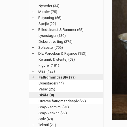
Nyheder
(34)
+
Møbler
(75)
+
Belysning
(56)
Spejle
(22)
+
Billedekunst & Rammer
(68)
Lysestager
(130)
Dekorative ting
(275)
+
Spisestel
(706)
+
Div. Porcelæn & Fajance
(153)
Keramik & stentøj
(63)
Figurer
(181)
+
Glas
(123)
+
Fattigmandssølv
(99)
Lysestager (44)
Vaser (25)
Skåle (8)
Diverse fattigmandssølv (22)
Smykker m.m.
(91)
Smykkeskrin
(22)
Sølv
(48)
+
Tekstil
(21)