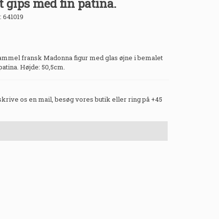
 gips med fin patina.
:
641019
gammel fransk Madonna figur med glas øjne i bemalet
patina. Højde: 50,5cm.
 skrive os en mail, besøg vores butik eller ring på +45