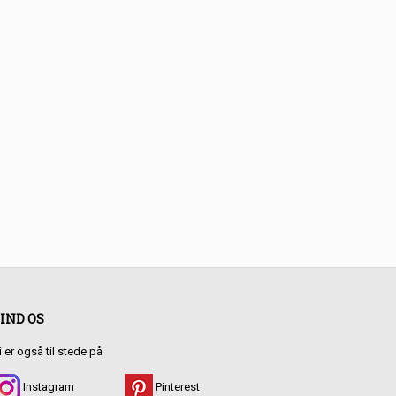
IND OS
i er også til stede på
Instagram
Pinterest