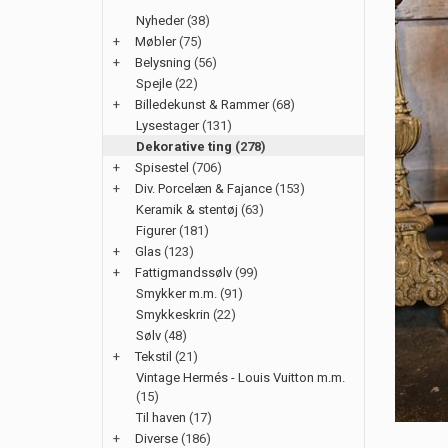
Nyheder
(38)
+
Møbler
(75)
+
Belysning
(56)
Spejle
(22)
+
Billedekunst & Rammer
(68)
Lysestager
(131)
Dekorative ting
(278)
+
Spisestel
(706)
+
Div. Porcelæn & Fajance
(153)
Keramik & stentøj
(63)
Figurer
(181)
+
Glas
(123)
+
Fattigmandssølv
(99)
Smykker m.m.
(91)
Smykkeskrin
(22)
Sølv
(48)
+
Tekstil
(21)
Vintage Hermés - Louis Vuitton m.m.
(15)
Til haven
(17)
+
Diverse
(186)