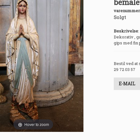
bemalet
varenummer
Solgt
Beskrivelse
:
Dekorativ , 
gips med fin 
Bestil ved at
29 72 03 57
E-MAIL
Hover to zoom