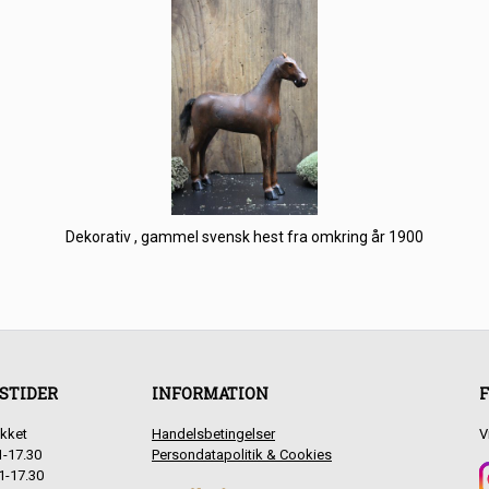
Dekorativ , gammel svensk hest fra omkring år 1900
STIDER
INFORMATION
F
kket
Handelsbetingelser
V
1-17.30
Persondatapolitik & Cookies
1-17.30