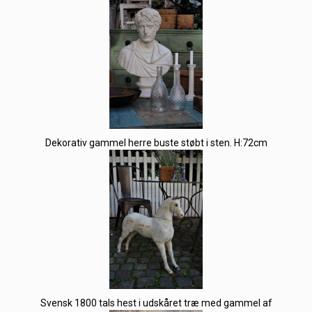
Dekorativ gammel herre buste støbt i sten. H:72cm
Svensk 1800 tals hest i udskåret træ med gammel af