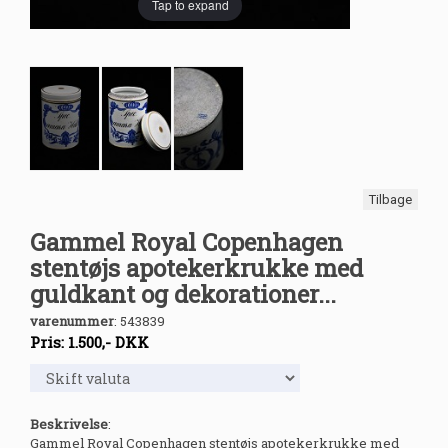
Tap to expand
Tilbage
Gammel Royal Copenhagen
stentøjs apotekerkrukke med
guldkant og dekorationer...
varenummer
:
543839
Pris:
1.500
,-
DKK
Beskrivelse
:
Gammel Royal Copenhagen stentøjs apotekerkrukke med