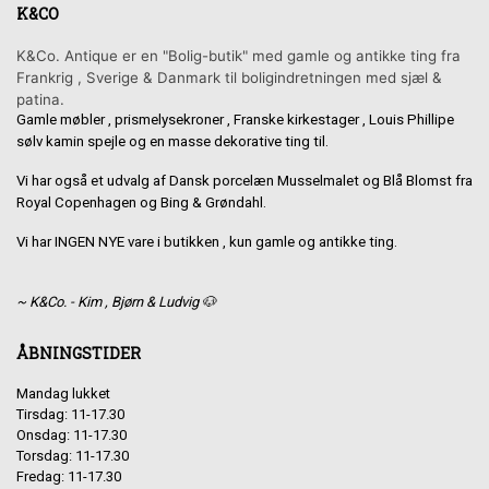
K&CO
K&Co. Antique er en "Bolig-butik" med gamle og antikke ting fra
Frankrig , Sverige & Danmark til boligindretningen med sjæl &
patina.
Gamle møbler , prismelysekroner , Franske kirkestager , Louis Phillipe
sølv kamin spejle og en masse dekorative ting til.
Vi har også et udvalg af Dansk porcelæn Musselmalet og Blå Blomst fra
Royal Copenhagen og Bing & Grøndahl.
Vi har INGEN NYE vare i butikken , kun gamle og antikke ting.
~ K&Co. - Kim , Bjørn & Ludvig 🐶
ÅBNINGSTIDER
Mandag lukket
Tirsdag: 11-17.30
Onsdag: 11-17.30
Torsdag: 11-17.30
Fredag: 11-17.30