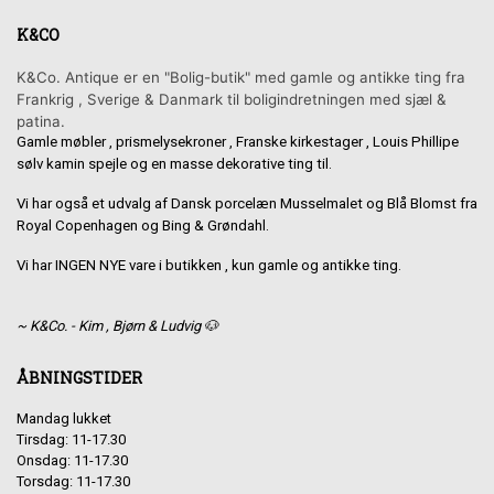
K&CO
K&Co. Antique er en "Bolig-butik" med gamle og antikke ting fra
Frankrig , Sverige & Danmark til boligindretningen med sjæl &
patina.
Gamle møbler , prismelysekroner , Franske kirkestager , Louis Phillipe
sølv kamin spejle og en masse dekorative ting til.
Vi har også et udvalg af Dansk porcelæn Musselmalet og Blå Blomst fra
Royal Copenhagen og Bing & Grøndahl.
Vi har INGEN NYE vare i butikken , kun gamle og antikke ting.
~ K&Co. - Kim , Bjørn & Ludvig 🐶
ÅBNINGSTIDER
Mandag lukket
Tirsdag: 11-17.30
Onsdag: 11-17.30
Torsdag: 11-17.30