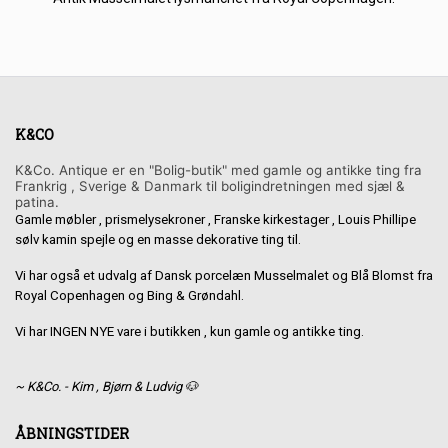
K&CO
K&Co. Antique er en "Bolig-butik" med gamle og antikke ting fra
Frankrig , Sverige & Danmark til boligindretningen med sjæl &
patina.
Gamle møbler , prismelysekroner , Franske kirkestager , Louis Phillipe
sølv kamin spejle og en masse dekorative ting til.
Vi har også et udvalg af Dansk porcelæn Musselmalet og Blå Blomst fra
Royal Copenhagen og Bing & Grøndahl.
Vi har INGEN NYE vare i butikken , kun gamle og antikke ting.
~ K&Co. - Kim , Bjørn & Ludvig 🐶
ÅBNINGSTIDER